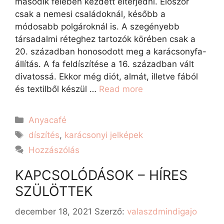
második felében kezdett elterjedni. Először
csak a nemesi családoknál, később a
módosabb polgároknál is. A szegényebb
társadalmi réteghez tartozók körében csak a
20. században honosodott meg a karácsonyfa-
állítás. A fa feldíszítése a 16. században vált
divatossá. Ekkor még diót, almát, illetve fából
és textilből készül …
Read more
Anyacafé
díszítés
,
karácsonyi jelképek
Hozzászólás
KAPCSOLÓDÁSOK – HÍRES
SZÜLÖTTEK
december 18, 2021
Szerző:
valaszdmindigajo