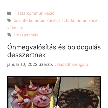
Tiszta kommunikáció
őszinte kommunikáció
,
tiszta kommunikáció
,
választás
Hozzászólás
Önmegvalósítás és boldogulás
desszertnek
január 10, 2022
Szerző:
valaszdmindigajo