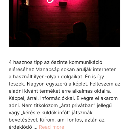
4 hasznos tipp az őszinte kommunikáció
eléréséhez Manapság sokan árulják interneten
a használt ilyen-olyan dolgaikat. Én is így
teszek. Nagyon egyszerű a képlet. Felteszem az
eladni kívánt terméket erre alkalmas oldalra.
Képpel, árral, információkkal. Elvégre el akarom
adni. Nem titkolózom „árat privátban” jellegű
vagy „kérésre küldök infót” játszmák
bevetésével. Kiírom, ami fontos, aztán az
érdeklődő …
Read more