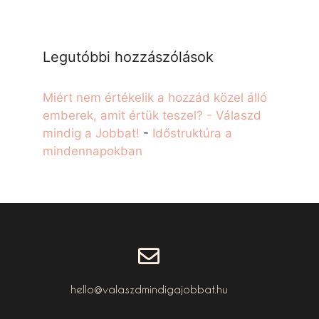
Legutóbbi hozzászólások
Miért nem értékelik a hozzád közel álló
emberek, amit értük teszel? - Válaszd
mindig a Jobbat!
-
Időstruktúra a
mindennapokban
hello@valaszdmindigajobbat.hu