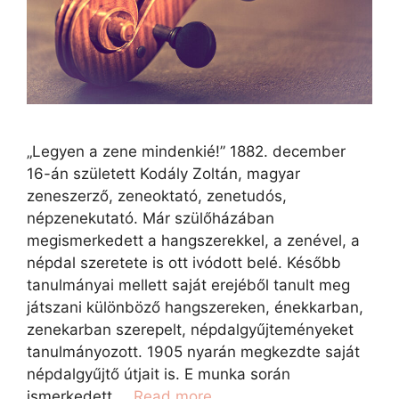
„Legyen a zene mindenkié!” 1882. december
16-án született Kodály Zoltán, magyar
zeneszerző, zeneoktató, zenetudós,
népzenekutató. Már szülőházában
megismerkedett a hangszerekkel, a zenével, a
népdal szeretete is ott ivódott belé. Később
tanulmányai mellett saját erejéből tanult meg
játszani különböző hangszereken, énekkarban,
zenekarban szerepelt, népdalgyűjteményeket
tanulmányozott. 1905 nyarán megkezdte saját
népdalgyűjtő útjait is. E munka során
ismerkedett …
Read more