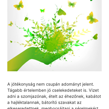
A jótékonyság nem csupán adományt jelent.
Tágabb értelemben jó cselekedeteket is. Vizet
adni a szomjazónak, ételt az éhezőnek, kabátot
a hajléktalannak, bátorító szavakat az
elkeseredettnek, megbocsájtani a sérelmekért,