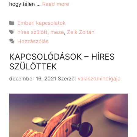
hogy télen …
Read more
Emberi kapcsolatok
híres szülött
,
mese
,
Zelk Zoltán
Hozzászólás
KAPCSOLÓDÁSOK – HÍRES
SZÜLÖTTEK
december 16, 2021
Szerző:
valaszdmindigajo