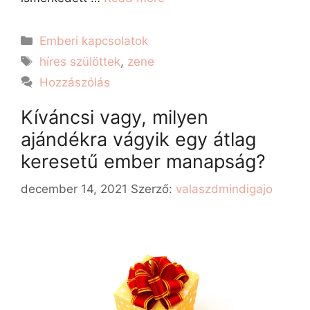
Emberi kapcsolatok
híres szülöttek
,
zene
Hozzászólás
Kíváncsi vagy, milyen
ajándékra vágyik egy átlag
keresetű ember manapság?
december 14, 2021
Szerző:
valaszdmindigajo