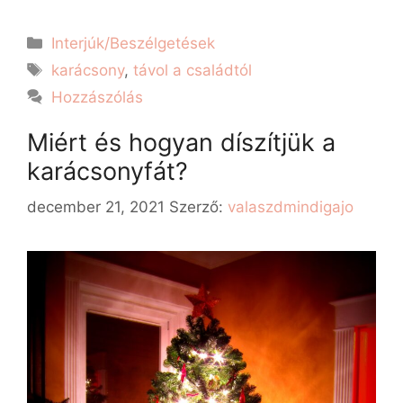
Interjúk/Beszélgetések
karácsony
,
távol a családtól
Hozzászólás
Miért és hogyan díszítjük a
karácsonyfát?
december 21, 2021
Szerző:
valaszdmindigajo