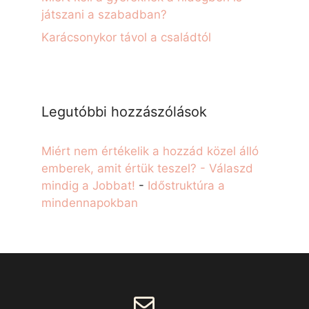
játszani a szabadban?
Karácsonykor távol a családtól
Legutóbbi hozzászólások
Miért nem értékelik a hozzád közel álló
emberek, amit értük teszel? - Válaszd
mindig a Jobbat!
-
Időstruktúra a
mindennapokban