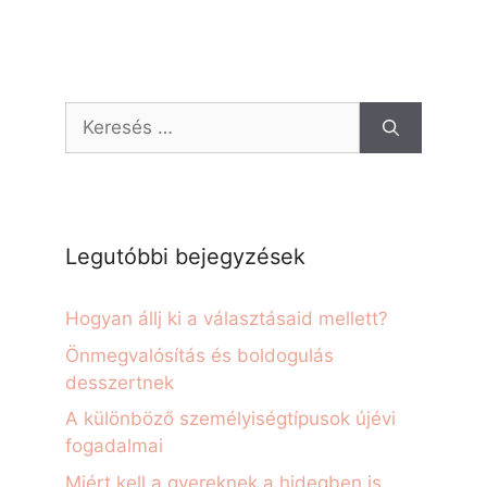
Legutóbbi bejegyzések
Hogyan állj ki a választásaid mellett?
Önmegvalósítás és boldogulás
desszertnek
A különböző személyiségtípusok újévi
fogadalmai
Miért kell a gyereknek a hidegben is