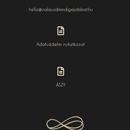
hello@valaszdmindigajobbat.hu
Adatvédelmi nyilatkozat
ÁSZF