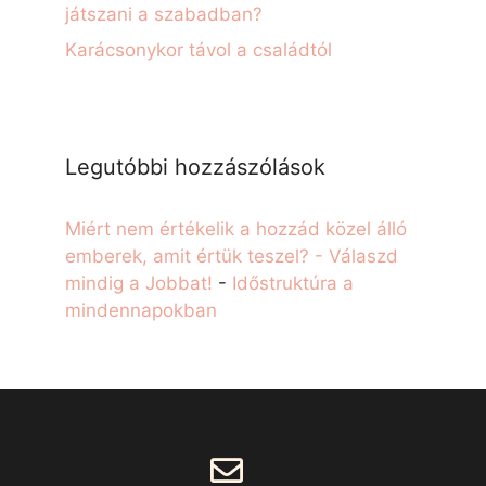
játszani a szabadban?
Karácsonykor távol a családtól
Legutóbbi hozzászólások
Miért nem értékelik a hozzád közel álló
emberek, amit értük teszel? - Válaszd
mindig a Jobbat!
-
Időstruktúra a
mindennapokban