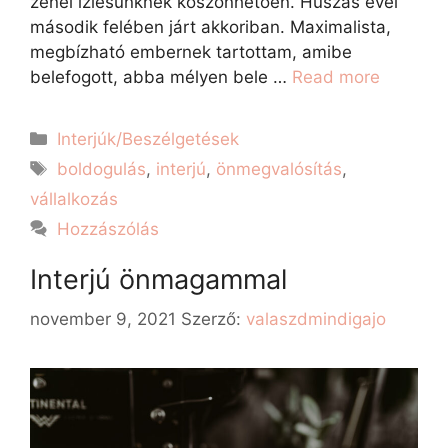
zenei ízlésünknek köszönhetően. Húszas évei
második felében járt akkoriban. Maximalista,
megbízható embernek tartottam, amibe
belefogott, abba mélyen bele …
Read more
Interjúk/Beszélgetések
boldogulás
,
interjú
,
önmegvalósítás
,
vállalkozás
Hozzászólás
Interjú önmagammal
november 9, 2021
Szerző:
valaszdmindigajo