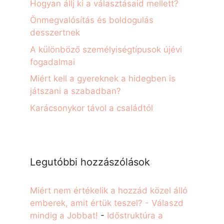
Hogyan állj ki a választásaid mellett?
Önmegvalósítás és boldogulás
desszertnek
A különböző személyiségtípusok újévi
fogadalmai
Miért kell a gyereknek a hidegben is
játszani a szabadban?
Karácsonykor távol a családtól
Legutóbbi hozzászólások
Miért nem értékelik a hozzád közel álló
emberek, amit értük teszel? - Válaszd
mindig a Jobbat!
-
Időstruktúra a