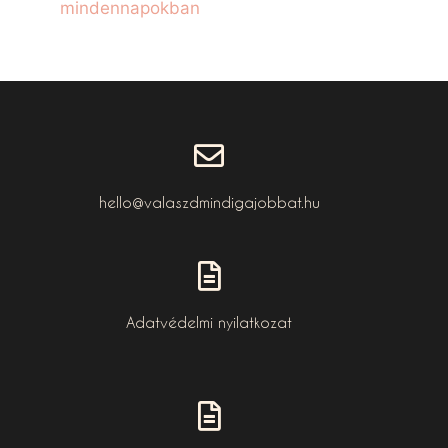
mindennapokban
hello@valaszdmindigajobbat.hu
Adatvédelmi nyilatkozat