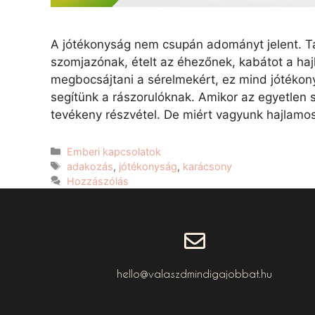
A jótékonyság nem csupán adományt jelent. Tá
szomjazónak, ételt az éhezőnek, kabátot a haj
megbocsájtani a sérelmekért, ez mind jótékony
segítünk a rászorulóknak. Amikor az egyetle
tevékeny részvétel. De miért vagyunk hajlam
Emberi kapcsolatok
adakozás
,
jótékonyság
,
karácsony
Hozzászólás
hello@valaszdmindigajobbat.hu