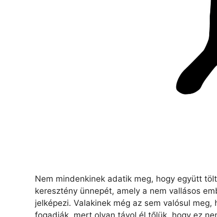
Nem mindenkinek adatik meg, hogy együtt tölt
keresztény ünnepét, amely a nem vallásos embe
jelképezi. Valakinek még az sem valósul meg, 
fogadják, mert olyan távol él tőlük, hogy ez 