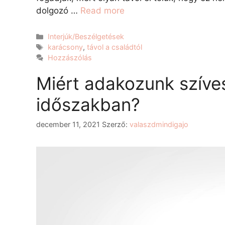
dolgozó …
Read more
Interjúk/Beszélgetések
karácsony
,
távol a családtól
Hozzászólás
Miért adakozunk szíve
időszakban?
december 11, 2021
Szerző:
valaszdmindigajo