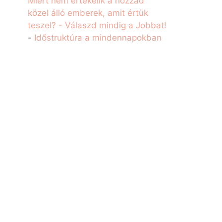
Miért nem értékelik a hozzád
közel álló emberek, amit értük
teszel? - Válaszd mindig a Jobbat!
-
Időstruktúra a mindennapokban