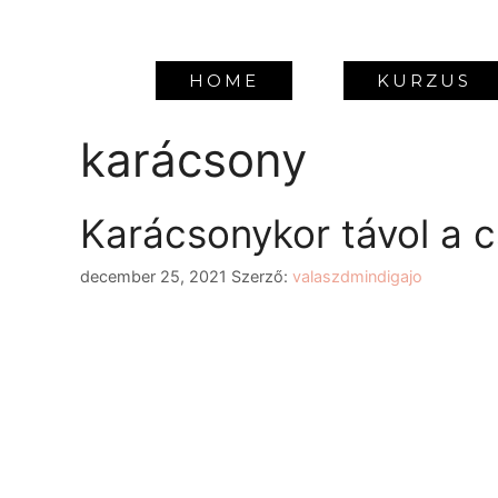
HOME
KURZUS
karácsony
Karácsonykor távol a c
december 25, 2021
Szerző:
valaszdmindigajo