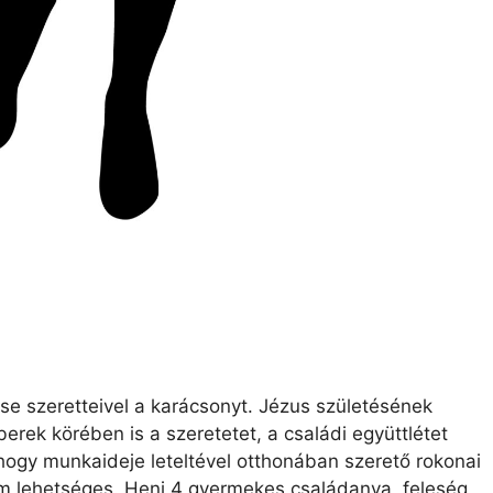
se szeretteivel a karácsonyt. Jézus születésének
rek körében is a szeretetet, a családi együttlétet
hogy munkaideje leteltével otthonában szerető rokonai
nem lehetséges. Heni 4 gyermekes családanya, feleség,