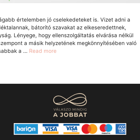
gabb értelemben jó cselekedeteket is. Vizet adni a
léktalannak, bátorító szavakat az elkeseredettnek,
ság. Lényege, hogy ellenszolgáltatás elvárása nélkül
n szempont a másik helyzetének megkönnyítésében való
osabbak a …
Read more