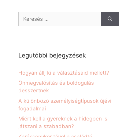
Legutóbbi bejegyzések
Hogyan állj ki a választásaid mellett?
Önmegvalósítás és boldogulás
desszertnek
A különböző személyiségtípusok újévi
fogadalmai
Miért kell a gyereknek a hidegben is
játszani a szabadban?
Karácsonykor távol a családtól