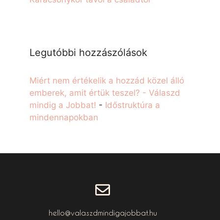
Legutóbbi hozzászólások
Miért nem értékelik a hozzád közel álló
emberek, amit értük teszel? - Válaszd
mindig a Jobbat!
-
Időstruktúra a
mindennapokban
hello@valaszdmindigajobbat.hu