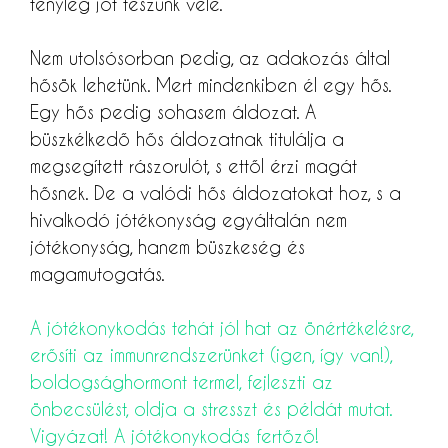
tényleg jót teszünk vele.
Nem utolsósorban pedig, az adakozás által
hősök lehetünk. Mert mindenkiben él egy hős.
Egy hős pedig sohasem áldozat. A
büszkélkedő hős áldozatnak titulálja a
megsegített rászorulót, s ettől érzi magát
hősnek. De a valódi hős áldozatokat hoz, s a
hivalkodó jótékonyság egyáltalán nem
jótékonyság, hanem büszkeség és
magamutogatás.
A jótékonykodás tehát jól hat az önértékelésre,
erősíti az immunrendszerünket (igen, így van!),
boldogsághormont termel, fejleszti az
önbecsülést, oldja a stresszt és példát mutat.
Vigyázat! A jótékonykodás fertőző!