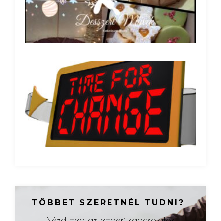
A k
sze
újé
Tová
TÖBBET SZERETNÉL TUDNI?
Nézd meg az emberi kapcsolatok