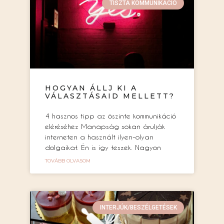
TISZTA KOMMUNIKÁCIÓ
HOGYAN ÁLLJ KI A
VÁLASZTÁSAID MELLETT?
4 hasznos tipp az őszinte kommunikáció
eléréséhez Manapság sokan árulják
interneten a használt ilyen-olyan
dolgaikat. Én is így teszek. Nagyon
TOVÁBB OLVASOM
INTERJÚK/BESZÉLGETÉSEK