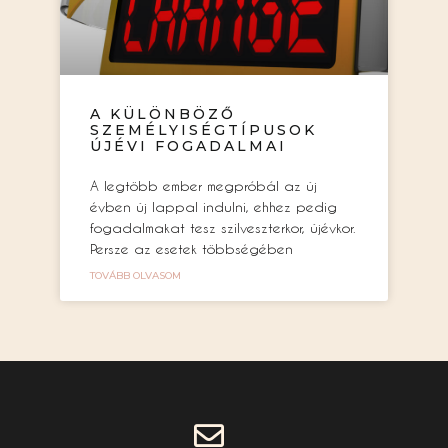
A KÜLÖNBÖZŐ
SZEMÉLYISÉGTÍPUSOK
ÚJÉVI FOGADALMAI
A legtöbb ember megpróbál az új
évben új lappal indulni, ehhez pedig
fogadalmakat tesz szilveszterkor, újévkor.
Persze az esetek többségében
TOVÁBB OLVASOM