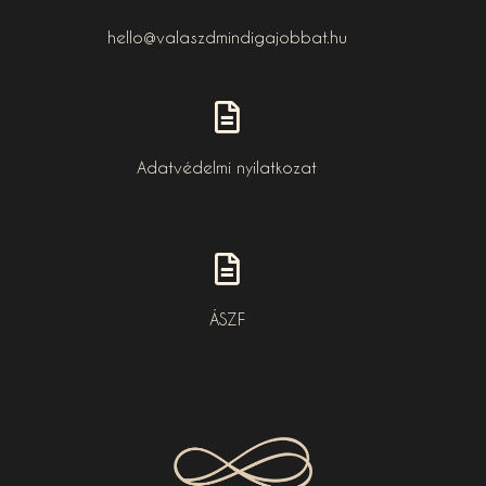
hello@valaszdmindigajobbat.hu
Adatvédelmi nyilatkozat
ÁSZF