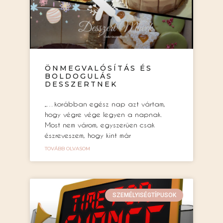
ÖNMEGVALÓSÍTÁS ÉS
BOLDOGULÁS
DESSZERTNEK
„…korábban egész nap azt vártam,
hogy végre vége legyen a napnak.
Most nem várom, egyszerűen csak
észreveszem, hogy kint már
TOVÁBB OLVASOM
SZEMÉLYISÉGTÍPUSOK