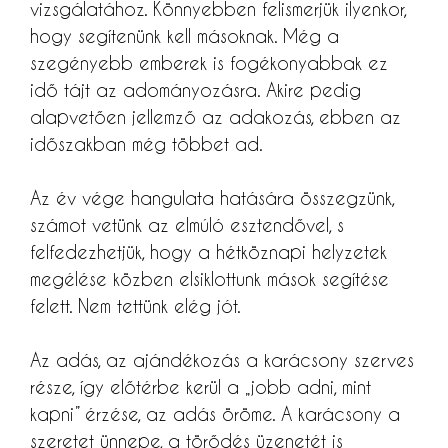
vizsgálatához. Könnyebben felismerjük ilyenkor,
hogy segítenünk kell másoknak. Még a
szegényebb emberek is fogékonyabbak ez
idő tájt az adományozásra. Akire pedig
alapvetően jellemző az adakozás, ebben az
időszakban még többet ad.
Az év vége hangulata hatására összegzünk,
számot vetünk az elmúló esztendővel, s
felfedezhetjük, hogy a hétköznapi helyzetek
megélése közben elsiklottunk mások segítése
felett. Nem tettünk elég jót.
Az adás, az ajándékozás a karácsony szerves
része, így előtérbe kerül a „jobb adni, mint
kapni” érzése, az adás öröme. A karácsony a
szeretet ünnepe, a törődés üzenetét is