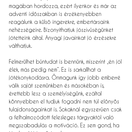
magában hordozza, ezért ilyenkor és már az
adventi időszakban is érzékenyebben
reagálunk a külső ingerekre, embertársaink
nehézségeire. Bizonyíthatjuk jószívűségünket
jótetteink által. Anyagi javainkat jó érzésekre
válthatjuk.
Felmerülhet bűntudat is bennünk, miszerint „én jól
élek, más pedig nem”. Ez is sarkallhat a
jótékonykodásra. Önmagunk így jobb emberré
válik saját szemünkben és másokéban is,
érettebb lesz a személyiségünk, ezáltal
könnyebben el tudjuk fogadni nem túl előnyös
tulajdonságainkat is. Sokaknál egyszerűen csak
a felhalmozódott felesleges tárgyaktól való
megszabadulás a motiváció. Ez sem gond, ha