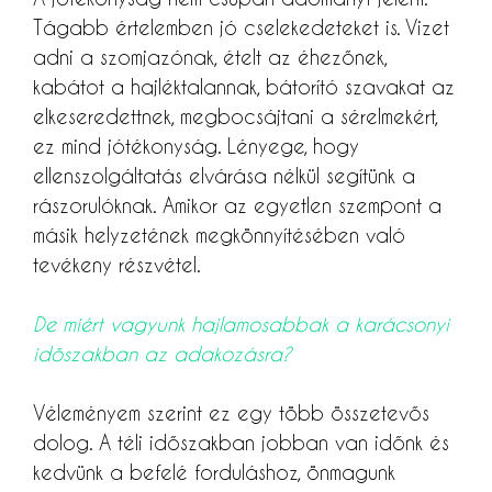
Tágabb értelemben jó cselekedeteket is. Vizet
adni a szomjazónak, ételt az éhezőnek,
kabátot a hajléktalannak, bátorító szavakat az
elkeseredettnek, megbocsájtani a sérelmekért,
ez mind jótékonyság. Lényege, hogy
ellenszolgáltatás elvárása nélkül segítünk a
rászorulóknak. Amikor az egyetlen szempont a
másik helyzetének megkönnyítésében való
tevékeny részvétel.
De miért vagyunk hajlamosabbak a karácsonyi
időszakban az adakozásra?
Véleményem szerint ez egy több összetevős
dolog. A téli időszakban jobban van időnk és
kedvünk a befelé forduláshoz, önmagunk