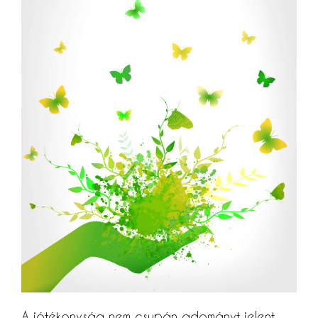
A jótékonyság nem csupán adományt jelent.