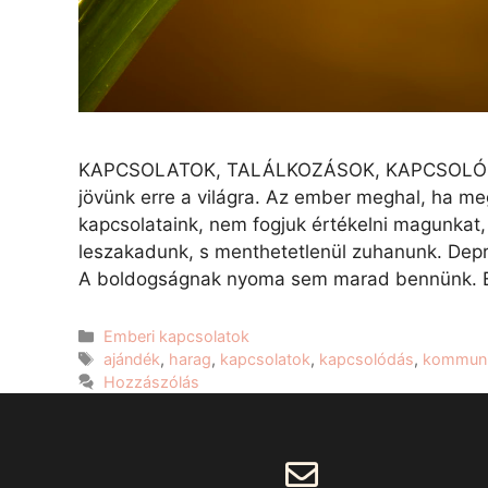
KAPCSOLATOK, TALÁLKOZÁSOK, KAPCSOLÓDÁS Err
jövünk erre a világra. Az ember meghal, ha m
kapcsolataink, nem fogjuk értékelni magunkat
leszakadunk, s menthetetlenül zuhanunk. Depr
A boldogságnak nyoma sem marad bennünk. 
Emberi kapcsolatok
ajándék
,
harag
,
kapcsolatok
,
kapcsolódás
,
kommuni
Hozzászólás