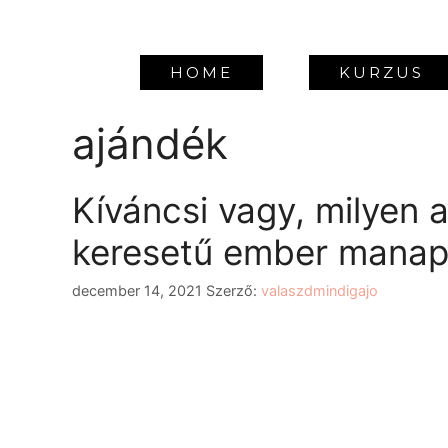
HOME
KURZUS
ajándék
Kíváncsi vagy, milyen 
keresetű ember mana
december 14, 2021
Szerző:
valaszdmindigajo