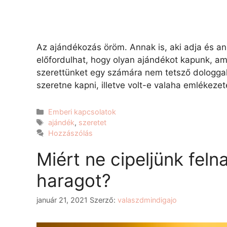
Az ajándékozás öröm. Annak is, aki adja és ann
előfordulhat, hogy olyan ajándékot kapunk, a
szerettünket egy számára nem tetsző dologgal.
szeretne kapni, illetve volt-e valaha emlékez
Emberi kapcsolatok
ajándék
,
szeretet
Hozzászólás
Miért ne cipeljünk feln
haragot?
január 21, 2021
Szerző:
valaszdmindigajo