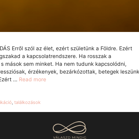
ől szól az élet, ezért születünk a Földre. Ezért
egszakad a kapcsolatrendszere. Ha rosszak a
, s mások sem minket. Ha nem tudunk kapcsolódni,
essziósak, érzékenyek, bezárkózottak, betegek leszünk
Ezért …
Read more
káció
,
találkozások