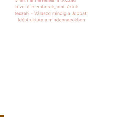
Miért nem értékelik a hozzád
közel álló emberek, amit értük
teszel? - Válaszd mindig a Jobbat!
-
Időstruktúra a mindennapokban