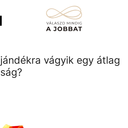
ajándékra vágyik egy átlag
pság?