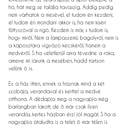
hó, hát meg se találja tavaszig. Addig pedig
nem várhatok a mesével, el tudom én kezdeni,
el tudom én mondani akkor is, ha nem kíséri
füttyszóval a rigó. Kezdem is már, s tudom is,
hogy miről. Nem a lámpaszemű bagolyról, nem is
a káposztára vigyázó kecskéről, hanem a
medvéről. S ha véletlenül arra tévedne a róka,
amerre mi járunk a mesében, hadd tartson
velünk ő is.
Ez a ház itten, ennek a háznak mind a két
szobája, verandával és kerttel a medve
otthona. A dédapja meg a nagyapja még
barlangban lakott, de ő már csak ilyen
verandás, kertes házban érzi jól magát. S ha a
nagyapja átaludta is a telet, ő már télen is