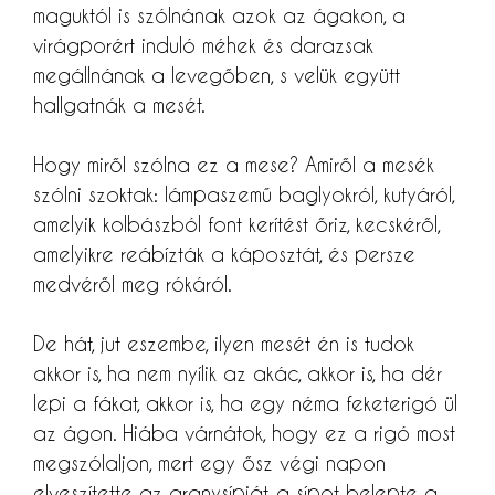
maguktól is szólnának azok az ágakon, a
virágporért induló méhek és darazsak
megállnának a levegőben, s velük együtt
hallgatnák a mesét.
Hogy miről szólna ez a mese? Amiről a mesék
szólni szoktak: lámpaszemű baglyokról, kutyáról,
amelyik kolbászból font kerítést őriz, kecskéről,
amelyikre reábízták a káposztát, és persze
medvéről meg rókáról.
De hát, jut eszembe, ilyen mesét én is tudok
akkor is, ha nem nyílik az akác, akkor is, ha dér
lepi a fákat, akkor is, ha egy néma feketerigó ül
az ágon. Hiába várnátok, hogy ez a rigó most
megszólaljon, mert egy ősz végi napon
elveszítette az aranysípját, a sípot belepte a