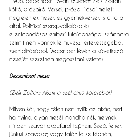
1906. december 18-án született Zelk Zoltán
költő, prózaíró. Versei, prózai írásai mellett
megjelentek mesék és gyermekversek is a tolla
által. Politikai szerepvállalása és
ellentmondásos emberi tulajdonságai számomra
semmit nem vonnak le művészi értékességéből,
zsenialitásából. December lévén a következő
meséjét szeretném megosztani veletek.
Decemberi mese
(Zelk Zoltán: Alszik a szél című kötetéből)
Milyen kár, hogy télen nem nyílik az akác, mert
ha nyílna, olyan mesét mondhatnék, melynek
minden szavát akácfáról tépném. Szép, fehér,
júniusi szavakat, vagy talán le se tépném,