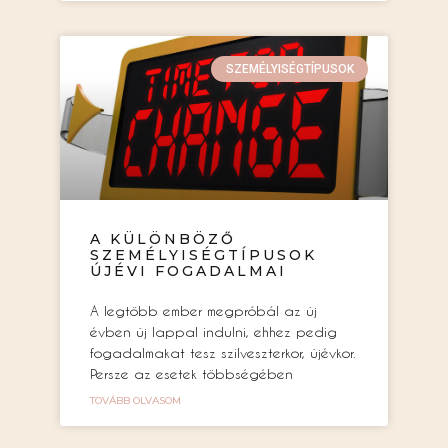
SZEMÉLYISÉGTÍPUSOK
A KÜLÖNBÖZŐ
SZEMÉLYISÉGTÍPUSOK
ÚJÉVI FOGADALMAI
A legtöbb ember megpróbál az új
évben új lappal indulni, ehhez pedig
fogadalmakat tesz szilveszterkor, újévkor.
Persze az esetek többségében
TOVÁBB OLVASOM