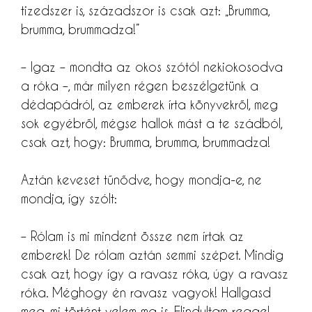
tizedszer is, századszor is csak azt: „Brumma,
brumma, brummadza!”
– Igaz – mondta az okos szótól nekiokosodva
a róka –, már milyen régen beszélgetünk a
dédapádról, az emberek írta könyvekről, meg
sok egyébről, mégse hallok mást a te szádból,
csak azt, hogy: Brumma, brumma, brummadza!
Aztán keveset tűnődve, hogy mondja-e, ne
mondja, így szólt:
– Rólam is mi mindent össze nem írtak az
emberek! De rólam aztán semmi szépet. Mindig
csak azt, hogy így a ravasz róka, úgy a ravasz
róka. Méghogy én ravasz vagyok! Hallgasd
meg, mi történt velem ma is. Elindultam reggel