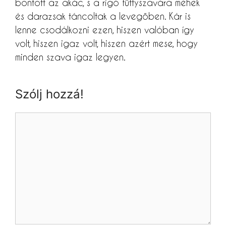
bontott az akác, s a rigó füttyszavára méhek
és darazsak táncoltak a levegőben. Kár is
lenne csodálkozni ezen, hiszen valóban így
volt, hiszen igaz volt, hiszen azért mese, hogy
minden szava igaz legyen.
Szólj hozzá!