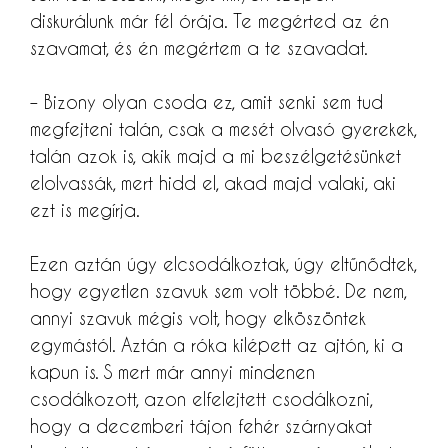
diskurálunk már fél órája. Te megérted az én
szavamat, és én megértem a te szavadat.
– Bizony olyan csoda ez, amit senki sem tud
megfejteni talán, csak a mesét olvasó gyerekek,
talán azok is, akik majd a mi beszélgetésünket
elolvassák, mert hidd el, akad majd valaki, aki
ezt is megírja.
Ezen aztán úgy elcsodálkoztak, úgy eltűnődtek,
hogy egyetlen szavuk sem volt többé. De nem,
annyi szavuk mégis volt, hogy elköszöntek
egymástól. Aztán a róka kilépett az ajtón, ki a
kapun is. S mert már annyi mindenen
csodálkozott, azon elfelejtett csodálkozni,
hogy a decemberi tájon fehér szárnyakat