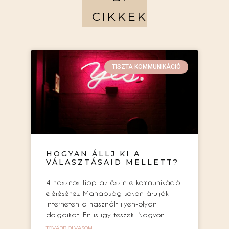
CIKKEK
TISZTA KOMMUNIKÁCIÓ
HOGYAN ÁLLJ KI A
VÁLASZTÁSAID MELLETT?
4 hasznos tipp az őszinte kommunikáció
eléréséhez Manapság sokan árulják
interneten a használt ilyen-olyan
dolgaikat. Én is így teszek. Nagyon
TOVÁBB OLVASOM