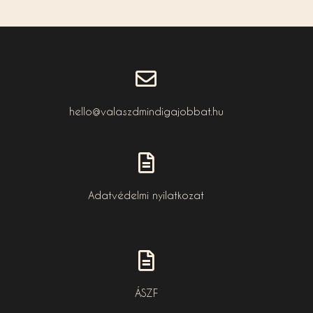
hello@valaszdmindigajobbat.hu
Adatvédelmi nyilatkozat
ÁSZF