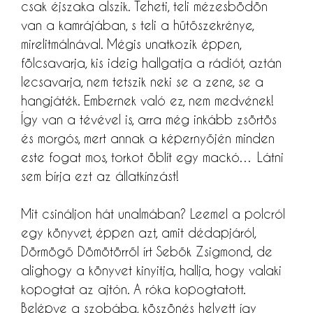
csak éjszaka alszik. Teheti, teli mézesbödön
van a kamrájában, s teli a hűtőszekrénye,
mirelitmálnával. Mégis unatkozik éppen,
fölcsavarja, kis ideig hallgatja a rádiót, aztán
lecsavarja, nem tetszik neki se a zene, se a
hangjáték. Embernek való ez, nem medvének!
Így van a tévével is, arra még inkább zsörtös
és morgós, mert annak a képernyőjén minden
este fogat mos, torkot öblít egy mackó… Látni
sem bírja ezt az állatkínzást!
Mit csináljon hát unalmában? Leemel a polcról
egy könyvet, éppen azt, amit dédapjáról,
Dörmögő Dömötörről írt Sebők Zsigmond, de
alighogy a könyvet kinyitja, hallja, hogy valaki
kopogtat az ajtón. A róka kopogtatott.
Belépve a szobába, köszönés helyett így