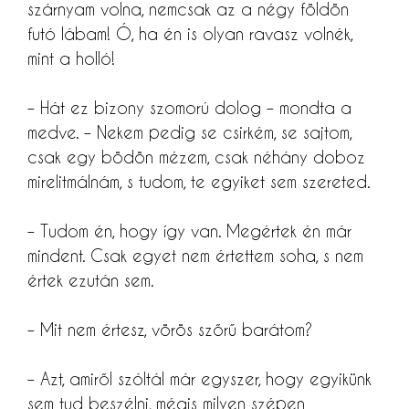
szárnyam volna, nemcsak az a négy földön
futó lábam! Ó, ha én is olyan ravasz volnék,
mint a holló!
– Hát ez bizony szomorú dolog – mondta a
medve. – Nekem pedig se csirkém, se sajtom,
csak egy bödön mézem, csak néhány doboz
mirelitmálnám, s tudom, te egyiket sem szereted.
– Tudom én, hogy így van. Megértek én már
mindent. Csak egyet nem értettem soha, s nem
értek ezután sem.
– Mit nem értesz, vörös szőrű barátom?
– Azt, amiről szóltál már egyszer, hogy egyikünk
sem tud beszélni, mégis milyen szépen