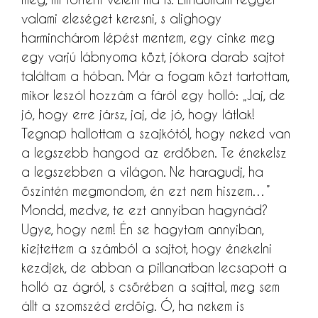
valami eleséget keresni, s alighogy
harminchárom lépést mentem, egy cinke meg
egy varjú lábnyoma közt, jókora darab sajtot
találtam a hóban. Már a fogam közt tartottam,
mikor leszól hozzám a fáról egy holló: „Jaj, de
jó, hogy erre jársz, jaj, de jó, hogy látlak!
Tegnap hallottam a szajkótól, hogy neked van
a legszebb hangod az erdőben. Te énekelsz
a legszebben a világon. Ne haragudj, ha
őszintén megmondom, én ezt nem hiszem…”
Mondd, medve, te ezt annyiban hagynád?
Ugye, hogy nem! Én se hagytam annyiban,
kiejtettem a számból a sajtot, hogy énekelni
kezdjek, de abban a pillanatban lecsapott a
holló az ágról, s csőrében a sajttal, meg sem
állt a szomszéd erdőig. Ó, ha nekem is