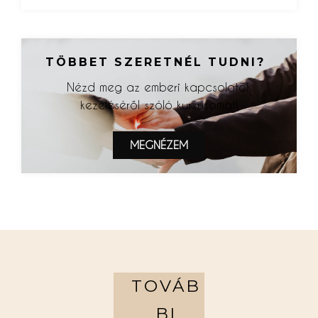
TÖBBET SZERETNÉL TUDNI?
Nézd meg az emberi kapcsolatok
kezeléséről szóló kurzusomat!
MEGNÉZEM
TOVÁB
BI