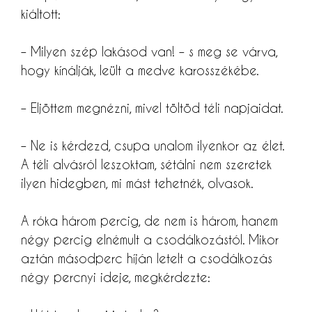
kiáltott:
– Milyen szép lakásod van! – s meg se várva,
hogy kínálják, leült a medve karosszékébe.
– Eljöttem megnézni, mivel töltöd téli napjaidat.
– Ne is kérdezd, csupa unalom ilyenkor az élet.
A téli alvásról leszoktam, sétálni nem szeretek
ilyen hidegben, mi mást tehetnék, olvasok.
A róka három percig, de nem is három, hanem
négy percig elnémult a csodálkozástól. Mikor
aztán másodperc híján letelt a csodálkozás
négy percnyi ideje, megkérdezte: