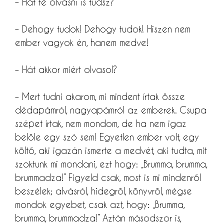
– Hát te olvasni is tudsz?
– Dehogy tudok! Dehogy tudok! Hiszen nem
ember vagyok én, hanem medve!
– Hát akkor miért olvasol?
– Mert tudni akarom, mi mindent írtak össze
dédapámról, nagyapámról az emberek. Csupa
szépet írtak, nem mondom, de ha nem igaz
belőle egy szó sem! Egyetlen ember volt, egy
költő, aki igazán ismerte a medvét, aki tudta, mit
szoktunk mi mondani, ezt hogy: „Brumma, brumma,
brummadza!” Figyeld csak, most is mi mindenről
beszélek; alvásról, hidegről, könyvről, mégse
mondok egyebet, csak azt, hogy: „Brumma,
brumma, brummadza!” Aztán másodszor is,