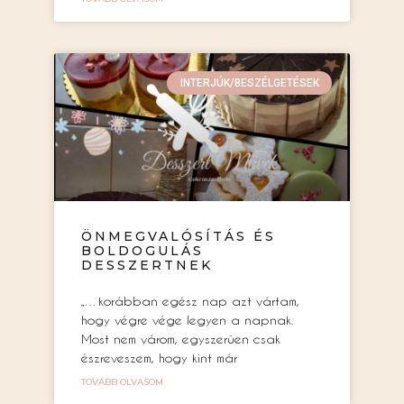
INTERJÚK/BESZÉLGETÉSEK
ÖNMEGVALÓSÍTÁS ÉS
BOLDOGULÁS
DESSZERTNEK
„…korábban egész nap azt vártam,
hogy végre vége legyen a napnak.
Most nem várom, egyszerűen csak
észreveszem, hogy kint már
TOVÁBB OLVASOM