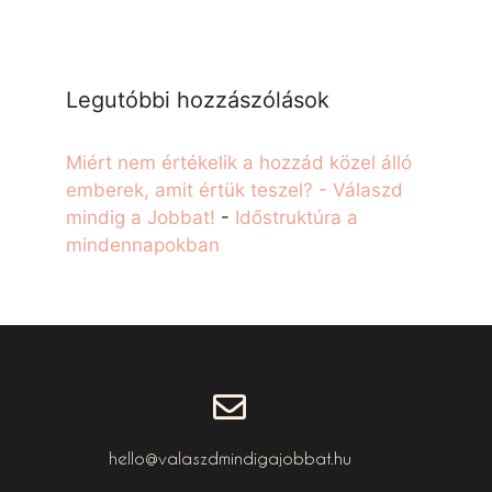
Legutóbbi hozzászólások
Miért nem értékelik a hozzád közel álló
emberek, amit értük teszel? - Válaszd
mindig a Jobbat!
-
Időstruktúra a
mindennapokban
hello@valaszdmindigajobbat.hu