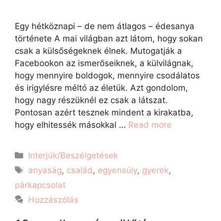
Egy hétköznapi – de nem átlagos – édesanya
története A mai világban azt látom, hogy sokan
csak a külsőségeknek élnek. Mutogatják a
Facebookon az ismerőseiknek, a külvilágnak,
hogy mennyire boldogok, mennyire csodálatos
és irigylésre méltó az életük. Azt gondolom,
hogy nagy részüknél ez csak a látszat.
Pontosan azért tesznek mindent a kirakatba,
hogy elhitessék másokkal …
Read more
Interjúk/Beszélgetések
anyaság
,
család
,
egyensúly
,
gyerek
,
párkapcsolat
Hozzászólás