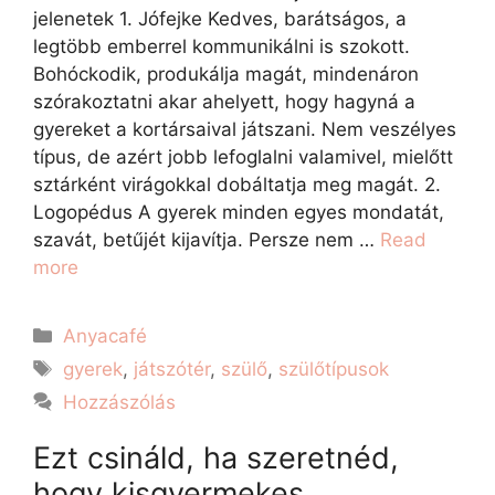
jelenetek 1. Jófejke Kedves, barátságos, a
legtöbb emberrel kommunikálni is szokott.
Bohóckodik, produkálja magát, mindenáron
szórakoztatni akar ahelyett, hogy hagyná a
gyereket a kortársaival játszani. Nem veszélyes
típus, de azért jobb lefoglalni valamivel, mielőtt
sztárként virágokkal dobáltatja meg magát. 2.
Logopédus A gyerek minden egyes mondatát,
szavát, betűjét kijavítja. Persze nem …
Read
more
Anyacafé
gyerek
,
játszótér
,
szülő
,
szülőtípusok
Hozzászólás
Ezt csináld, ha szeretnéd,
hogy kisgyermekes