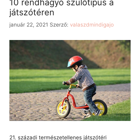
10 rendhagyó szülőtípus a
játszótéren
január 22, 2021
Szerző:
valaszdmindigajo
21. századi természetellenes játszótéri