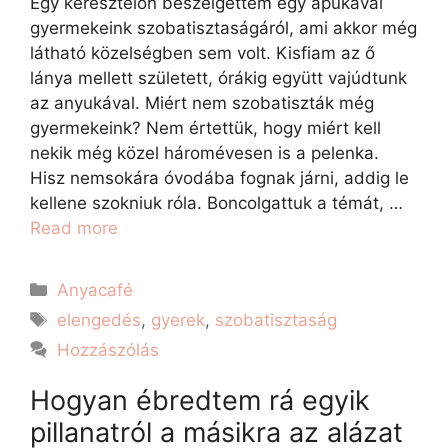
Egy keresztelőn beszélgettem egy apukával
gyermekeink szobatisztaságáról, ami akkor még
látható közelségben sem volt. Kisfiam az ő
lánya mellett született, órákig együtt vajúdtunk
az anyukával. Miért nem szobatiszták még
gyermekeink? Nem értettük, hogy miért kell
nekik még közel háromévesen is a pelenka.
Hisz nemsokára óvodába fognak járni, addig le
kellene szokniuk róla. Boncolgattuk a témát, …
Read more
Anyacafé
elengedés
,
gyerek
,
szobatisztaság
Hozzászólás
Hogyan ébredtem rá egyik
pillanatról a másikra az alázat