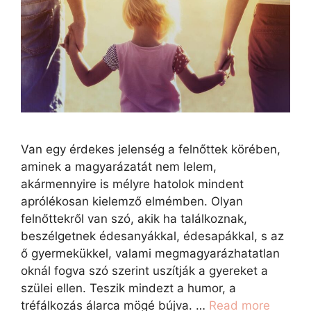
Van egy érdekes jelenség a felnőttek körében,
aminek a magyarázatát nem lelem,
akármennyire is mélyre hatolok mindent
aprólékosan kielemző elmémben. Olyan
felnőttekről van szó, akik ha találkoznak,
beszélgetnek édesanyákkal, édesapákkal, s az
ő gyermekükkel, valami megmagyarázhatatlan
oknál fogva szó szerint uszítják a gyereket a
szülei ellen. Teszik mindezt a humor, a
tréfálkozás álarca mögé bújva. …
Read more