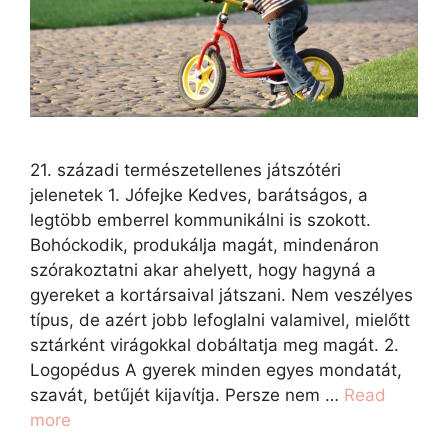
21. századi természetellenes játszótéri
jelenetek 1. Jófejke Kedves, barátságos, a
legtöbb emberrel kommunikálni is szokott.
Bohóckodik, produkálja magát, mindenáron
szórakoztatni akar ahelyett, hogy hagyná a
gyereket a kortársaival játszani. Nem veszélyes
típus, de azért jobb lefoglalni valamivel, mielőtt
sztárként virágokkal dobáltatja meg magát. 2.
Logopédus A gyerek minden egyes mondatát,
szavát, betűjét kijavítja. Persze nem …
Read
more