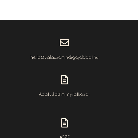
hello@valaszdmindigajobbat.hu
Adatvédelmi nyilatkozat
ÁSZF