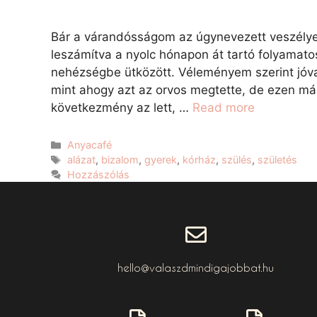
Bár a várandósságom az úgynevezett veszélye
leszámítva a nyolc hónapon át tartó folyamato
nehézségbe ütközött. Véleményem szerint jóval
mint ahogy azt az orvos megtette, de ezen má
következmény az lett, …
Read more
Anyacafé
alázat
,
bizalom
,
gyerek
,
kórház
,
szülés
,
születés
Hozzászólás
hello@valaszdmindigajobbat.hu