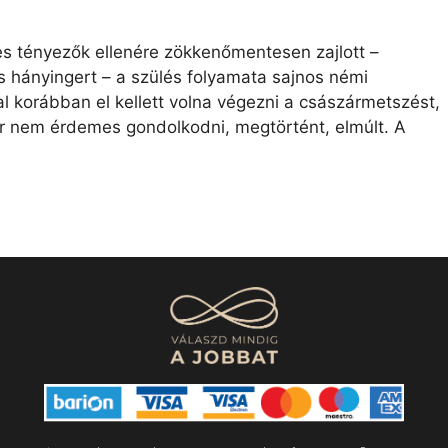
s tényezők ellenére zökkenőmentesen zajlott –
s hányingert – a szülés folyamata sajnos némi
 korábban el kellett volna végezni a császármetszést,
r nem érdemes gondolkodni, megtörtént, elmúlt. A