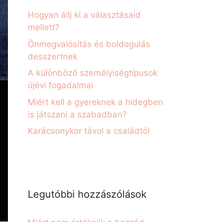
Hogyan állj ki a választásaid
mellett?
Önmegvalósítás és boldogulás
desszertnek
A különböző személyiségtípusok
újévi fogadalmai
Miért kell a gyereknek a hidegben
is játszani a szabadban?
Karácsonykor távol a családtól
Legutóbbi hozzászólások