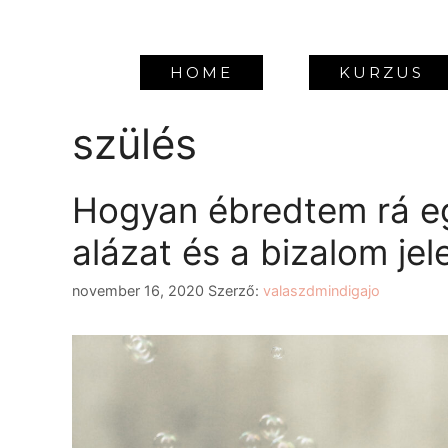
HOME
KURZUS
szülés
Hogyan ébredtem rá egy
alázat és a bizalom je
november 16, 2020
Szerző:
valaszdmindigajo