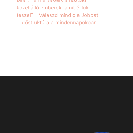
Miért nem értékelik a hozzád
közel álló emberek, amit értük
teszel? - Válaszd mindig a Jobbat!
-
Időstruktúra a mindennapokban