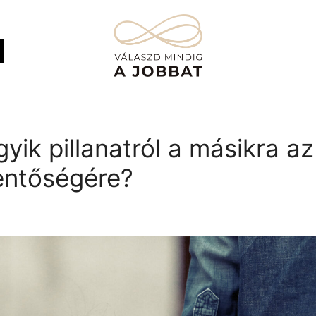
ik pillanatról a másikra az
lentőségére?