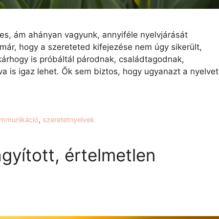
es, ám ahányan vagyunk, annyiféle nyelvjárását
már, hogy a szereteted kifejezése nem úgy sikerült,
kárhogy is próbáltál párodnak, családtagodnak,
a is igaz lehet. Ők sem biztos, hogy ugyanazt a nyelvet
mmunikáció
,
szeretetnyelvek
agyított, értelmetlen