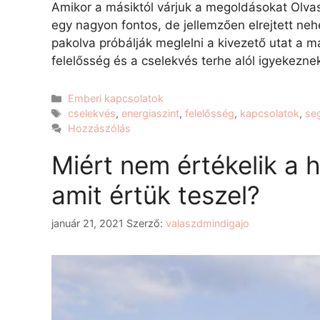
Amikor a másiktól várjuk a megoldásokat Olvast
egy nagyon fontos, de jellemzően elrejtett nehé
pakolva próbálják meglelni a kivezető utat a 
felelősség és a cselekvés terhe alól igyekeznek
Emberi kapcsolatok
cselekvés
,
energiaszint
,
felelősség
,
kapcsolatok
,
se
Hozzászólás
Miért nem értékelik a 
amit értük teszel?
január 21, 2021
Szerző:
valaszdmindigajo