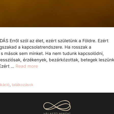
ől szól az élet, ezért születünk a Földre. Ezért
egszakad a kapcsolatrendszere. Ha rosszak a
, s mások sem minket. Ha nem tudunk kapcsolódni,
essziósak, érzékenyek, bezárkózottak, betegek leszünk
Ezért …
Read more
káció
,
találkozások