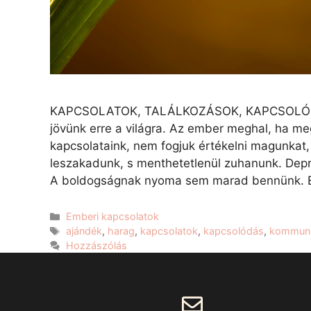
KAPCSOLATOK, TALÁLKOZÁSOK, KAPCSOLÓDÁS Err
jövünk erre a világra. Az ember meghal, ha m
kapcsolataink, nem fogjuk értékelni magunkat
leszakadunk, s menthetetlenül zuhanunk. Depr
A boldogságnak nyoma sem marad bennünk. 
Emberi kapcsolatok
ajándék
,
harag
,
kapcsolatok
,
kapcsolódás
,
kommuni
Hozzászólás