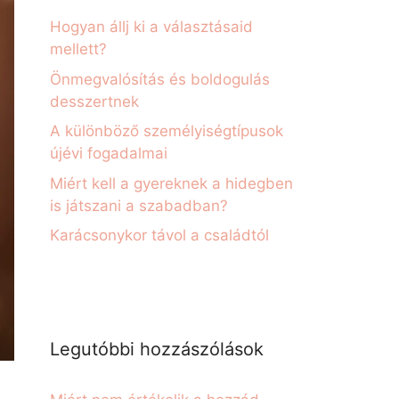
Hogyan állj ki a választásaid
mellett?
Önmegvalósítás és boldogulás
desszertnek
A különböző személyiségtípusok
újévi fogadalmai
Miért kell a gyereknek a hidegben
is játszani a szabadban?
Karácsonykor távol a családtól
Legutóbbi hozzászólások