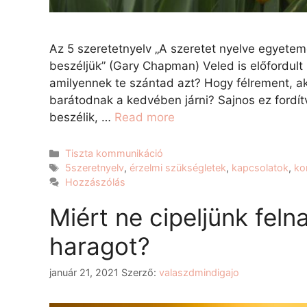
Az 5 szeretetnyelv „A szeretet nyelve egyetem
beszéljük” (Gary Chapman) Veled is előfordult 
amilyennek te szántad azt? Hogy félrement, a
barátodnak a kedvében járni? Sajnos ez fordítv
beszélik, …
Read more
Tiszta kommunikáció
5szeretnyelv
,
érzelmi szükségletek
,
kapcsolatok
,
ko
Hozzászólás
Miért ne cipeljünk feln
haragot?
január 21, 2021
Szerző:
valaszdmindigajo