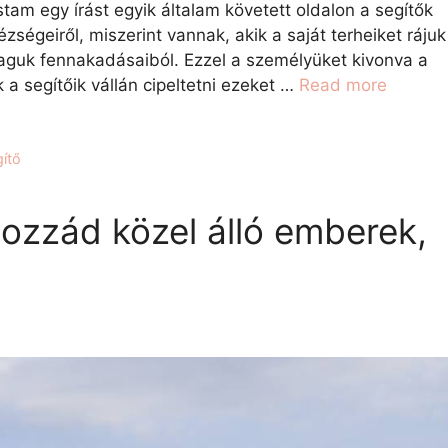
am egy írást egyik általam követett oldalon a segítők
zségeiről, miszerint vannak, akik a saját terheiket rájuk
maguk fennakadásaiból. Ezzel a személyüket kivonva a
 a segítőik vállán cipeltetni ezeket …
Read more
gítő
hozzád közel álló emberek,