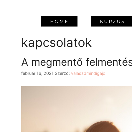
HOME
KURZUS
kapcsolatok
A megmentő felmenté
február 16, 2021
Szerző:
valaszdmindigajo