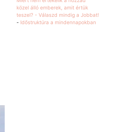
Miért nem értékelik a hozzád
közel álló emberek, amit értük
teszel? - Válaszd mindig a Jobbat!
-
Időstruktúra a mindennapokban