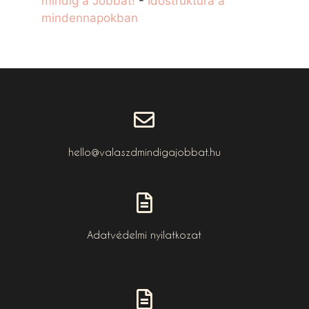
mindig a Jobbat!
-
Időstruktúra a
mindennapokban
hello@valaszdmindigajobbat.hu
Adatvédelmi nyilatkozat