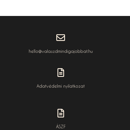
hello@valaszdmindigajobbat.hu
Adatvédelmi nyilatkozat
ÁSZF