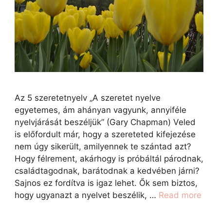
Az 5 szeretetnyelv „A szeretet nyelve
egyetemes, ám ahányan vagyunk, annyiféle
nyelvjárását beszéljük” (Gary Chapman) Veled
is előfordult már, hogy a szereteted kifejezése
nem úgy sikerült, amilyennek te szántad azt?
Hogy félrement, akárhogy is próbáltál párodnak,
családtagodnak, barátodnak a kedvében járni?
Sajnos ez fordítva is igaz lehet. Ők sem biztos,
hogy ugyanazt a nyelvet beszélik, …
Read more