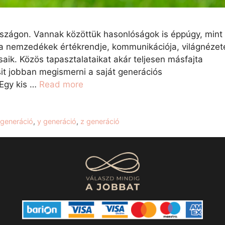
országon. Vannak közöttük hasonlóságok is éppúgy, mint
 nemzedékek értékrendje, kommunikációja, világnézet
aik. Közös tapasztalataikat akár teljesen másfajta
sit jobban megismerni a saját generációs
 Egy kis …
Read more
 generáció
,
y generáció
,
z generáció