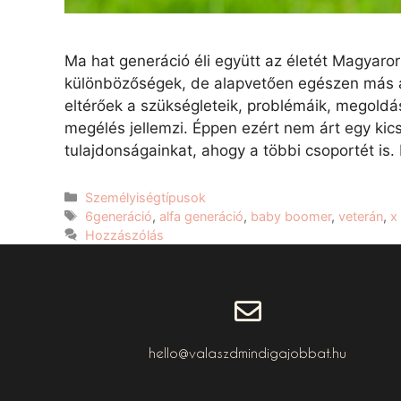
Ma hat generáció éli együtt az életét Magyar
különbözőségek, de alapvetően egészen más a
eltérőek a szükségleteik, problémáik, megoldás
megélés jellemzi. Éppen ezért nem árt egy kic
tulajdonságainkat, ahogy a többi csoportét is.
Személyiségtípusok
6generáció
,
alfa generáció
,
baby boomer
,
veterán
,
x
Hozzászólás
hello@valaszdmindigajobbat.hu