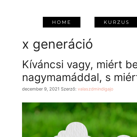
HOME
KURZUS
x generáció
Kíváncsi vagy, miért b
nagymamáddal, s miér
december 9, 2021
Szerző:
valaszdmindigajo