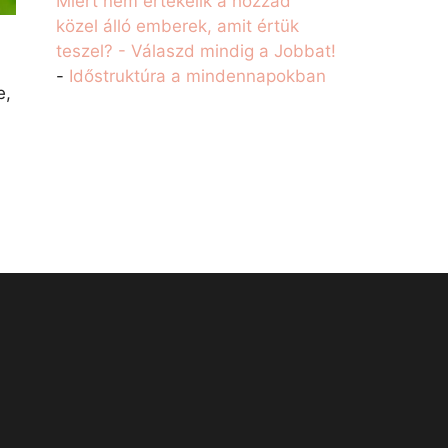
Miért nem értékelik a hozzád
közel álló emberek, amit értük
teszel? - Válaszd mindig a Jobbat!
-
Időstruktúra a mindennapokban
e,