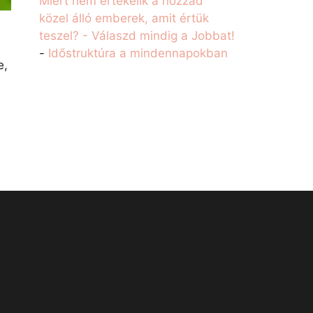
Miért nem értékelik a hozzád
közel álló emberek, amit értük
teszel? - Válaszd mindig a Jobbat!
-
Időstruktúra a mindennapokban
e,