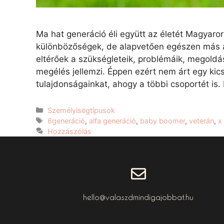
Ma hat generáció éli együtt az életét Magyar
különbözőségek, de alapvetően egészen más a
eltérőek a szükségleteik, problémáik, megoldás
megélés jellemzi. Éppen ezért nem árt egy kic
tulajdonságainkat, ahogy a többi csoportét is.
Személyiségtípusok
6generáció
,
alfa generáció
,
baby boomer
,
veterán
,
x
Hozzászólás
hello@valaszdmindigajobbat.hu