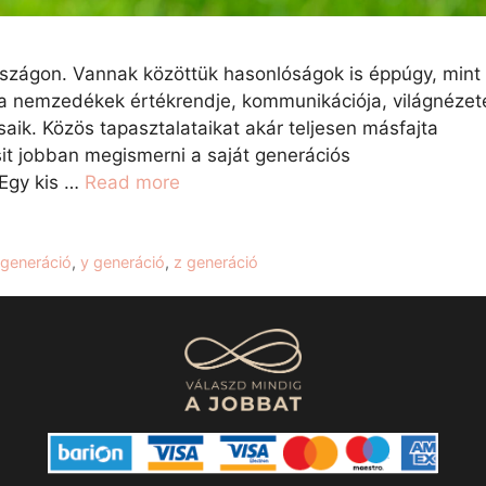
országon. Vannak közöttük hasonlóságok is éppúgy, mint
 nemzedékek értékrendje, kommunikációja, világnézet
aik. Közös tapasztalataikat akár teljesen másfajta
sit jobban megismerni a saját generációs
 Egy kis …
Read more
 generáció
,
y generáció
,
z generáció