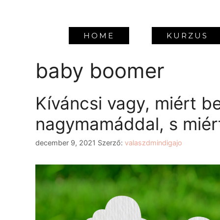
HOME
KURZUS
baby boomer
Kíváncsi vagy, miért b
nagymamáddal, s miér
december 9, 2021
Szerző:
valaszdmindigajo