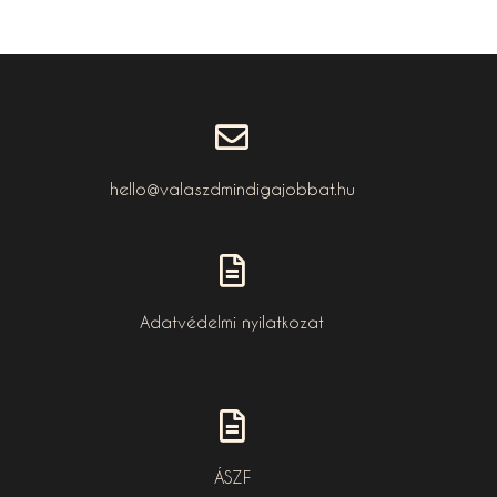
hello@valaszdmindigajobbat.hu
Adatvédelmi nyilatkozat
ÁSZF