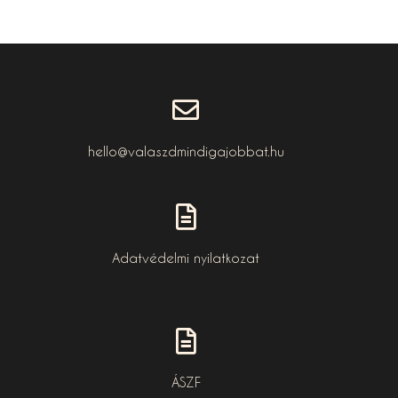
hello@valaszdmindigajobbat.hu
Adatvédelmi nyilatkozat
ÁSZF