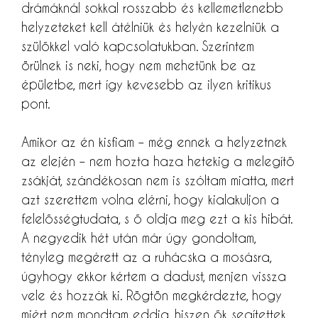
drámáknál sokkal rosszabb és kellemetlenebb
helyzeteket kell átélniük és helyén kezelniük a
szülőkkel való kapcsolatukban. Szerintem
örülnek is neki, hogy nem mehetünk be az
épületbe, mert így kevesebb az ilyen kritikus
pont.
Amikor az én kisfiam – még ennek a helyzetnek
az elején – nem hozta haza hetekig a melegítő
zsákját, szándékosan nem is szóltam miatta, mert
azt szerettem volna elérni, hogy kialakuljon a
felelősségtudata, s ő oldja meg ezt a kis hibát.
A negyedik hét után már úgy gondoltam,
tényleg megérett az a ruhácska a mosásra,
úgyhogy ekkor kértem a dadust, menjen vissza
vele és hozzák ki. Rögtön megkérdezte, hogy
miért nem mondtam eddig, hiszen ők segítettek