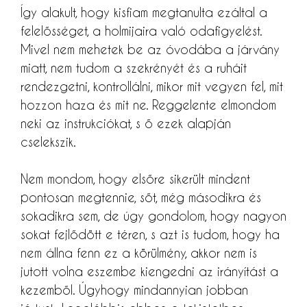
Így alakult, hogy kisfiam megtanulta ezáltal a
felelősséget, a holmijaira való odafigyelést.
Mivel nem mehetek be az óvodába a járvány
miatt, nem tudom a szekrényét és a ruháit
rendezgetni, kontrollálni, mikor mit vegyen fel, mit
hozzon haza és mit ne. Reggelente elmondom
neki az instrukciókat, s ő ezek alapján
cselekszik.
Nem mondom, hogy elsőre sikerült mindent
pontosan megtennie, sőt, még másodikra és
sokadikra sem, de úgy gondolom, hogy nagyon
sokat fejlődött e téren, s azt is tudom, hogy ha
nem állna fenn ez a körülmény, akkor nem is
jutott volna eszembe kiengedni az irányítást a
kezemből. Úgyhogy mindannyian jobban