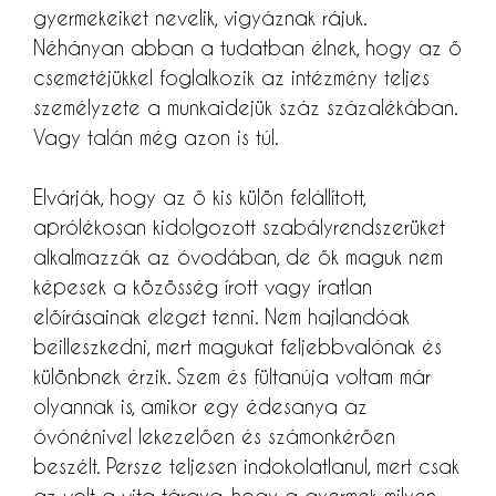
gyermekeiket nevelik, vigyáznak rájuk.
Néhányan abban a tudatban élnek, hogy az ő
csemetéjükkel foglalkozik az intézmény teljes
személyzete a munkaidejük száz százalékában.
Vagy talán még azon is túl.
Elvárják, hogy az ő kis külön felállított,
aprólékosan kidolgozott szabályrendszerüket
alkalmazzák az óvodában, de ők maguk nem
képesek a közösség írott vagy íratlan
előírásainak eleget tenni. Nem hajlandóak
beilleszkedni, mert magukat feljebbvalónak és
különbnek érzik. Szem és fültanúja voltam már
olyannak is, amikor egy édesanya az
óvónénivel lekezelően és számonkérően
beszélt. Persze teljesen indokolatlanul, mert csak
az volt a vita tárgya, hogy a gyermek milyen