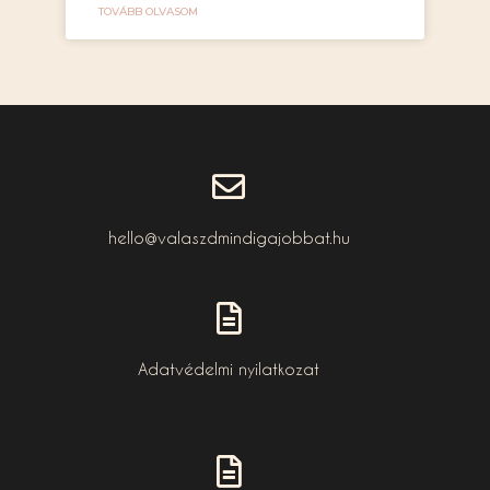
TOVÁBB OLVASOM
hello@valaszdmindigajobbat.hu
Adatvédelmi nyilatkozat