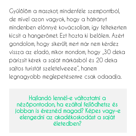
Gyűlölöm a maszkot, mindenféle szempontból,
de mivel azon vagyok, hogy a hátrányt
mindenben előnnyé kovácsoljam, így feltekertem
kicsit a hangerőmet. Ezt hozta ki belőlem. Azért
gondolom, hogy sikerült, mert már nem kérdez
vissza az eladó, mikor mondom, hogy „30 deka
párizsit kérek a saját márkásból és 20 deka
sajtos turistát szeletelveeee”, hanem
legnagyobb meglepetésemre csak odaadja.
Hajlandó lennél-e változtatni a 
nézőpontodon, ha ezáltal fejlődhetsz és 
jobban is éreznéd magad? Képes vagy-e 
elengedni az akadékoskodást a saját 
életedben? 