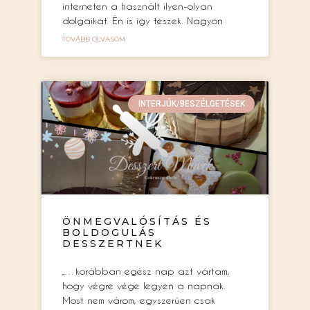
interneten a használt ilyen-olyan
dolgaikat. Én is így teszek. Nagyon
TOVÁBB OLVASOM
INTERJÚK/BESZÉLGETÉSEK
ÖNMEGVALÓSÍTÁS ÉS
BOLDOGULÁS
DESSZERTNEK
„…korábban egész nap azt vártam,
hogy végre vége legyen a napnak.
Most nem várom, egyszerűen csak