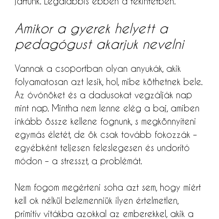
jártunk. Legalábbis ebben a tekintetben.
Amikor a gyerek helyett a
pedagógust akarjuk nevelni
Vannak a csoportban olyan anyukák, akik
folyamatosan azt lesik, hol, mibe köthetnek bele.
Az óvónőket és a dadusokat vegzálják nap
mint nap. Mintha nem lenne elég a baj, amiben
inkább össze kellene fognunk, s megkönnyíteni
egymás életét, de ők csak tovább fokozzák –
egyébként teljesen feleslegesen és undorító
módon – a stresszt, a problémát.
Nem fogom megérteni soha azt sem, hogy miért
kell ok nélkül belemenniük ilyen értelmetlen,
primitív vitákba azokkal az emberekkel, akik a