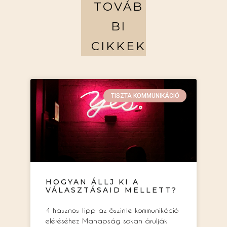
TOVÁB
BI
CIKKEK
TISZTA KOMMUNIKÁCIÓ
HOGYAN ÁLLJ KI A
VÁLASZTÁSAID MELLETT?
4 hasznos tipp az őszinte kommunikáció
eléréséhez Manapság sokan árulják