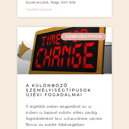
észreveszem, hogy kint már
TOVÁBB OLVASOM
SZEMÉLYISÉGTÍPUSOK
A KÜLÖNBÖZŐ
SZEMÉLYISÉGTÍPUSOK
ÚJÉVI FOGADALMAI
A legtöbb ember megpróbál az új
évben új lappal indulni, ehhez pedig
fogadalmakat tesz szilveszterkor, újévkor.
Persze az esetek többségében