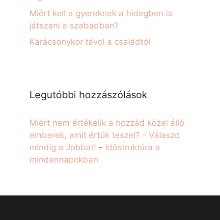
Miért kell a gyereknek a hidegben is
játszani a szabadban?
Karácsonykor távol a családtól
Legutóbbi hozzászólások
Miért nem értékelik a hozzád közel álló
emberek, amit értük teszel? - Válaszd
mindig a Jobbat!
-
Időstruktúra a
mindennapokban