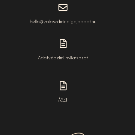
hello@valaszdmindigajobbat.hu
Adatvédelmi nyilatkozat
ÁSZF