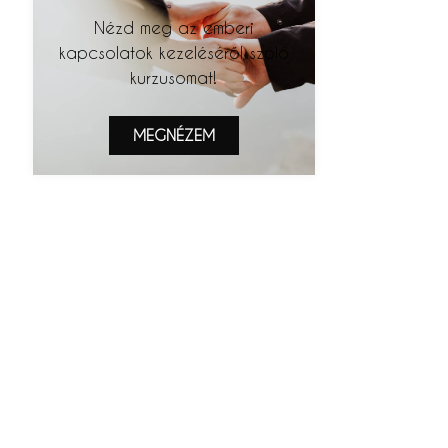
Nézd meg az emberi
kapcsolatok kezeléséről szóló
kurzusomat!
MEGNÉZEM