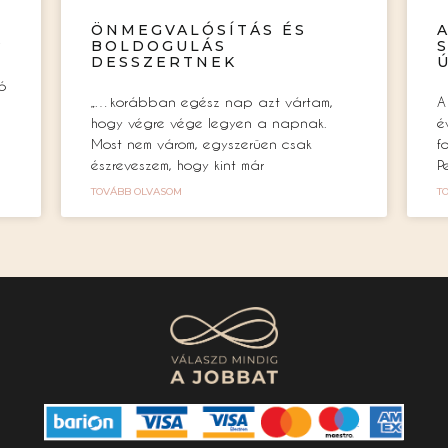
ÖNMEGVALÓSÍTÁS ÉS
?
BOLDOGULÁS
DESSZERTNEK
ó
„…korábban egész nap azt vártam,
A
hogy végre vége legyen a napnak.
é
Most nem várom, egyszerűen csak
f
észreveszem, hogy kint már
P
TOVÁBB OLVASOM
T