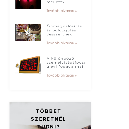
mellett?
Tovább olvasom »
Önmegvalósítás
és boldogulás
desszertnek
Tovább olvasom »
A különböző
személyiségtípusok
újévi fogadalmai
Tovább olvasom »
TÖBBET
SZERETNÉL
TUDNI?