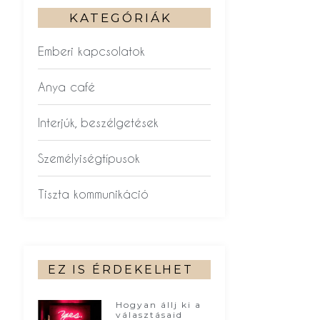
KATEGÓRIÁK
Emberi kapcsolatok
Anya café
Interjúk, beszélgetések
Személyiségtípusok
Tiszta kommunikáció
EZ IS ÉRDEKELHET
Hogyan állj ki a
választásaid