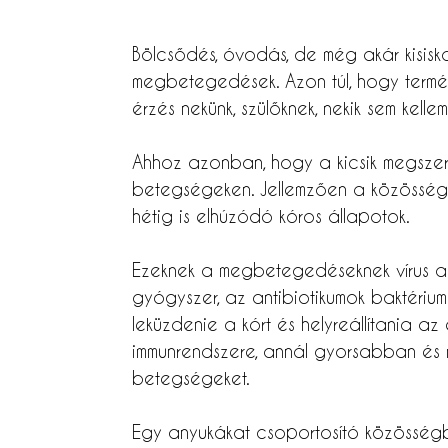
Bölcsődés, óvodás, de még akár kisisko
megbetegedések. Azon túl, hogy term
érzés nekünk, szülőknek, nekik sem kell
Ahhoz azonban, hogy a kicsik megszerez
betegségeken. Jellemzően a közösség
hétig is elhúzódó kóros állapotok.
Ezeknek a megbetegedéseknek vírus az 
gyógyszer, az antibiotikumok baktérium
leküzdenie a kórt és helyreállítania a
immunrendszere, annál gyorsabban és
betegségeket.
Egy anyukákat csoportosító közösségben