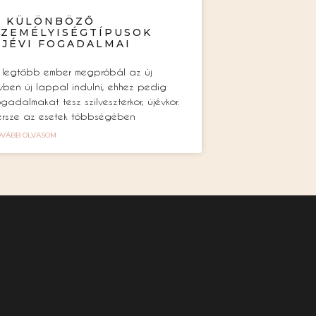
A KÜLÖNBÖZŐ
SZEMÉLYISÉGTÍPUSOK
ÚJÉVI FOGADALMAI
 legtöbb ember megpróbál az új
vben új lappal indulni, ehhez pedig
ogadalmakat tesz szilveszterkor, újévkor.
ersze az esetek többségében
OVÁBB OLVASOM