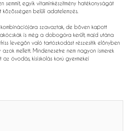
n semmit, egyik vitaminkészítmény hatékonyságát
t közösségen belüli adatelemzés.
 kombinációjára szavaztak, de bőven kapott
slakócskák is még a dobogóra került, majd utána
riss levegőn való tartózkodást részesítik előnyben
y azok mellett. Mindenesetre nem nagyon ismerek
t az óvodás, kisiskolás korú gyermekei