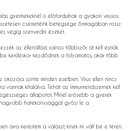
lás gyermekeknél is előfordulnak a gyakori vírusos
észetesen csemetéink betegsége önmagában rossz
emes végig szenvedni ezeket.
zék az ellenállást, sajnos többször át kell esniük
be kerüléskor kezdődnek a folyamatos, akár több
okozója szinte minden esetben. Vírus ellen nincs
ra vannak kitalálva. Tehát az immunrendszernek kell
z egészséges állapotot. Minél erősebb a gyerek
 nagyobb hatékonysággal győzi le a
 arra kerestem a választ, kinek mi vált be e téren.