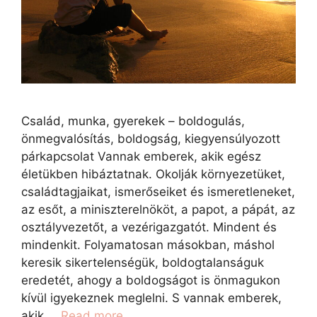
Család, munka, gyerekek – boldogulás,
önmegvalósítás, boldogság, kiegyensúlyozott
párkapcsolat Vannak emberek, akik egész
életükben hibáztatnak. Okolják környezetüket,
családtagjaikat, ismerőseiket és ismeretleneket,
az esőt, a miniszterelnököt, a papot, a pápát, az
osztályvezetőt, a vezérigazgatót. Mindent és
mindenkit. Folyamatosan másokban, máshol
keresik sikertelenségük, boldogtalanságuk
eredetét, ahogy a boldogságot is önmagukon
kívül igyekeznek meglelni. S vannak emberek,
akik …
Read more