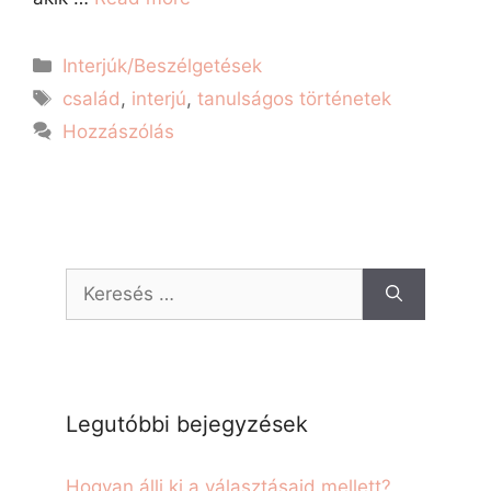
Interjúk/Beszélgetések
család
,
interjú
,
tanulságos történetek
Hozzászólás
Legutóbbi bejegyzések
Hogyan állj ki a választásaid mellett?