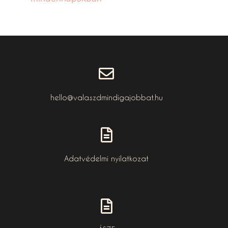
hello@valaszdmindigajobbat.hu
Adatvédelmi nyilatkozat