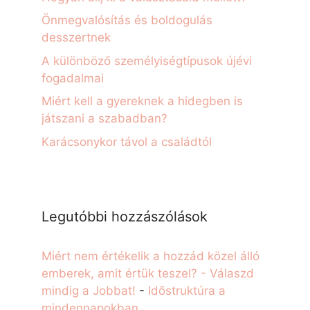
Önmegvalósítás és boldogulás
desszertnek
A különböző személyiségtípusok újévi
fogadalmai
Miért kell a gyereknek a hidegben is
játszani a szabadban?
Karácsonykor távol a családtól
Legutóbbi hozzászólások
Miért nem értékelik a hozzád közel álló
emberek, amit értük teszel? - Válaszd
mindig a Jobbat!
-
Időstruktúra a
mindennapokban