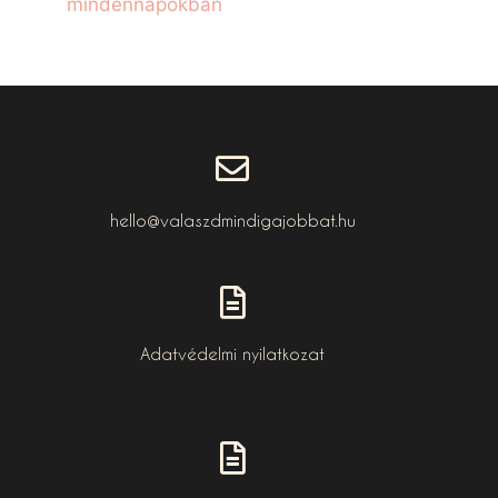
mindennapokban
hello@valaszdmindigajobbat.hu
Adatvédelmi nyilatkozat