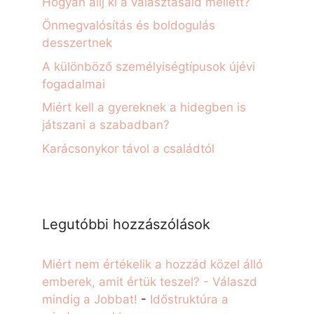
Hogyan állj ki a választásaid mellett?
Önmegvalósítás és boldogulás
desszertnek
A különböző személyiségtípusok újévi
fogadalmai
Miért kell a gyereknek a hidegben is
játszani a szabadban?
Karácsonykor távol a családtól
Legutóbbi hozzászólások
Miért nem értékelik a hozzád közel álló
emberek, amit értük teszel? - Válaszd
mindig a Jobbat!
-
Időstruktúra a