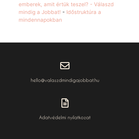
emberek, amit értük teszel? - Válaszd
mindig a Jobbat!
-
Időstruktúra a
mindennapokban
hello@valaszdmindigajobbat.hu
Adatvédelmi nyilatkozat