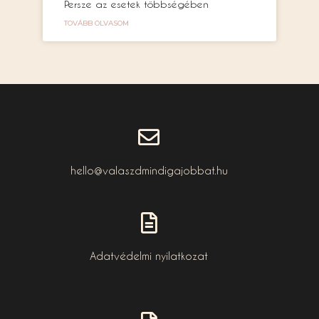
Persze az esetek többségében
TOVÁBB OLVASOM
hello@valaszdmindigajobbat.hu
Adatvédelmi nyilatkozat