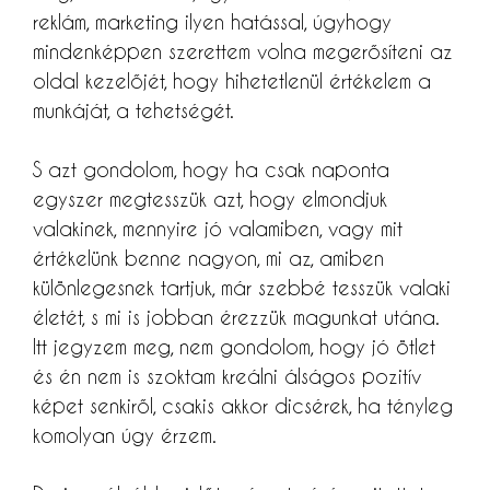
reklám, marketing ilyen hatással, úgyhogy
mindenképpen szerettem volna megerősíteni az
oldal kezelőjét, hogy hihetetlenül értékelem a
munkáját, a tehetségét.
S azt gondolom, hogy ha csak naponta
egyszer megtesszük azt, hogy elmondjuk
valakinek, mennyire jó valamiben, vagy mit
értékelünk benne nagyon, mi az, amiben
különlegesnek tartjuk, már szebbé tesszük valaki
életét, s mi is jobban érezzük magunkat utána.
Itt jegyzem meg, nem gondolom, hogy jó ötlet
és én nem is szoktam kreálni álságos pozitív
képet senkiről, csakis akkor dicsérek, ha tényleg
komolyan úgy érzem.