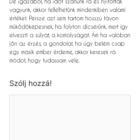
De igazából, ha időt szánunk rá és nyitottak
vagyunk, akkor fellelhetünk mindenkiben valami
értéket. Persze azt sem tartom hosszú távon
működőképesnek, ha folyton dicsérünk, mert így
elveszti a súlyát, a komolyságát. Ám ha valóban
jön az érzés, a gondolat, ha úgy belém csap
egy másik ember érdeme, akkor keresek rá
módot, hogy tudassam vele.
Szólj hozzá!