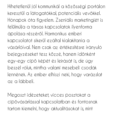
Hihetetlenül jól kommunikál a közösségi portálon
keresztül a látogatókkal, potenciális vevőkkel.
Hónapok óta figyelem. Zseniális marketingjét is
felülmúlja a társas kapcsolatok ilyenforma
ápolása részéről. Harmonikus emberi
kapcsolatot sikerül ezáltal kialakítania a
vásárlóival. Nem csak az értékesítésre irányuló
bejegyzéseket tesz közzé, hanem időnként
egy-egy cipő képét és leírását is, de úgy
beszél róluk, mintha valami mesebeli csodák
lennének. Az ember elhiszi neki, hogy varázslat
az a lábbeli.
Megoszt idézeteket, vicces posztokat a
cipővásárlással kapcsolatban és fontosnak
tartom kiemelni, hogy aktualitásokat is, mint