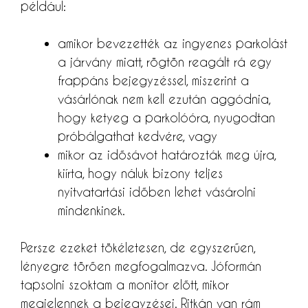
például:
amikor bevezették az ingyenes parkolást
a járvány miatt, rögtön reagált rá egy
frappáns bejegyzéssel, miszerint a
vásárlónak nem kell ezután aggódnia,
hogy ketyeg a parkolóóra, nyugodtan
próbálgathat kedvére, vagy
mikor az idősávot határozták meg újra,
kiírta, hogy náluk bizony teljes
nyitvatartási időben lehet vásárolni
mindenkinek.
Persze ezeket tökéletesen, de egyszerűen,
lényegre törően megfogalmazva. Jóformán
tapsolni szoktam a monitor előtt, mikor
megjelennek a bejegyzései. Ritkán van rám