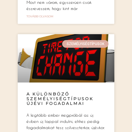
Most nem várom, egyszerűen csak
észreveszem, hogy kint már
TOVÁBB OLVASOM
SZEMÉLYISÉGTÍPUSOK
A KÜLÖNBÖZŐ
SZEMÉLYISÉGTÍPUSOK
ÚJÉVI FOGADALMAI
A legtöbb ember megpróbál az új
évben új lappal indulni, ehhez pedig
fogadalmakat tesz szilveszterkor, újévkor.