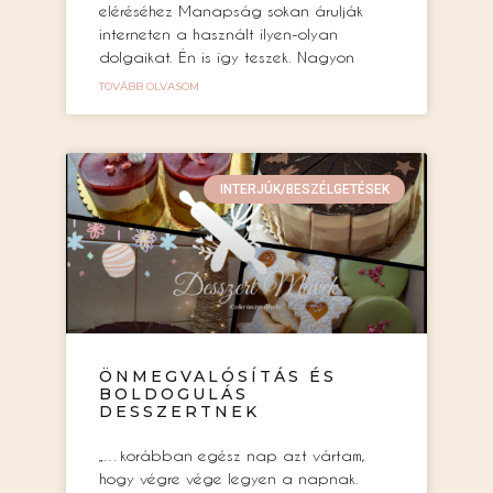
eléréséhez Manapság sokan árulják
interneten a használt ilyen-olyan
dolgaikat. Én is így teszek. Nagyon
TOVÁBB OLVASOM
INTERJÚK/BESZÉLGETÉSEK
ÖNMEGVALÓSÍTÁS ÉS
BOLDOGULÁS
DESSZERTNEK
„…korábban egész nap azt vártam,
hogy végre vége legyen a napnak.