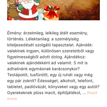
Élmény: érzelmileg, lelkileg átélt esemény,
történés. Lélektanilag: a személyiség
kiteljesedését szolgáló tapasztalat. Ajándék:
valakinek ingyen, különösen szeretetből vagy
figyelmességből adott dolog. Ajándékoz:
valakinek ajándékként ad valamit. S mit is
adhatnánk egymásnak karácsonykor?
Testápolót, tusfürdőt, egy új ruhát vagy még
egy pár zoknit? Édességet, alkoholt, telefont,
tabletet, padlóvázát, könyveket vagy egy autót?
Gyerekeknek plüss macit, építőjátékot, …
Read
more