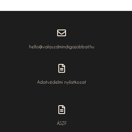
hello@valaszdmindigajobbat.hu
Adatvédelmi nyilatkozat
ÁSZF