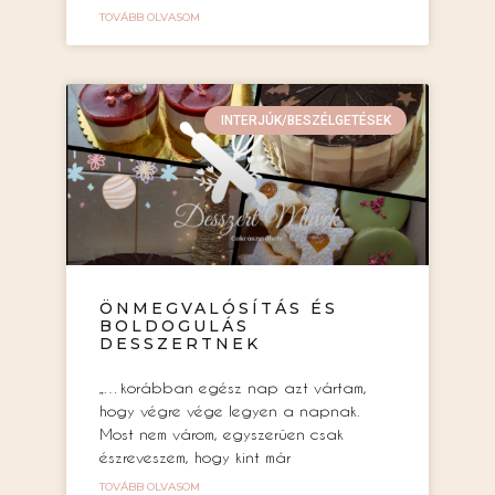
TOVÁBB OLVASOM
INTERJÚK/BESZÉLGETÉSEK
ÖNMEGVALÓSÍTÁS ÉS
BOLDOGULÁS
DESSZERTNEK
„…korábban egész nap azt vártam,
hogy végre vége legyen a napnak.
Most nem várom, egyszerűen csak
észreveszem, hogy kint már
TOVÁBB OLVASOM