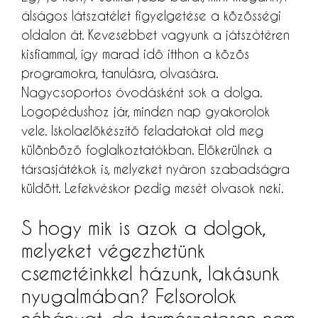
álságos látszatélet figyelgetése a közösségi
oldalon át. Kevesebbet vagyunk a játszótéren
kisfiammal, így marad idő itthon a közös
programokra, tanulásra, olvasásra.
Nagycsoportos óvodásként sok a dolga.
Logopédushoz jár, minden nap gyakorolok
vele. Iskolaelőkészítő feladatokat old meg
különböző foglalkoztatókban. Előkerülnek a
társasjátékok is, melyeket nyáron szabadságra
küldött. Lefekvéskor pedig mesét olvasok neki.
S hogy mik is azok a dolgok,
melyeket végezhetünk
csemetéinkkel házunk, lakásunk
nyugalmában? Felsorolok