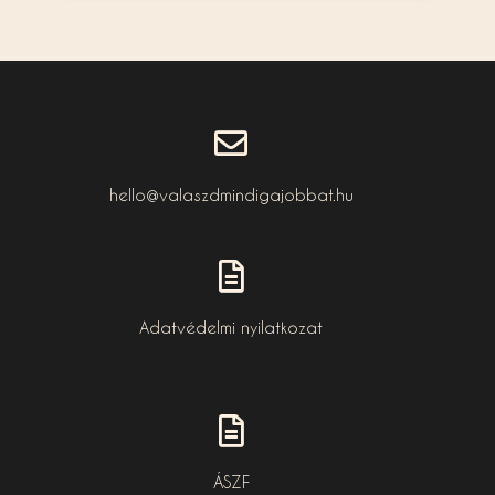
hello@valaszdmindigajobbat.hu
Adatvédelmi nyilatkozat
ÁSZF