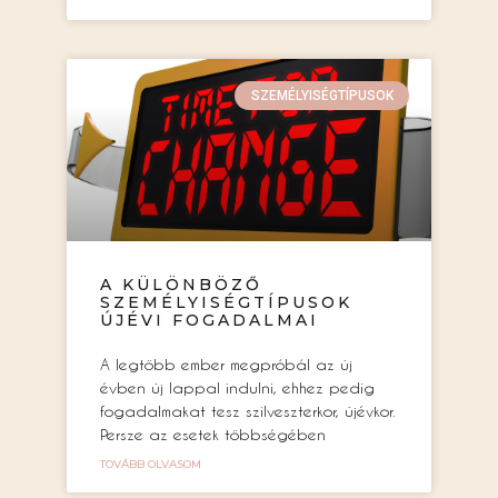
SZEMÉLYISÉGTÍPUSOK
A KÜLÖNBÖZŐ
SZEMÉLYISÉGTÍPUSOK
ÚJÉVI FOGADALMAI
A legtöbb ember megpróbál az új
évben új lappal indulni, ehhez pedig
fogadalmakat tesz szilveszterkor, újévkor.
Persze az esetek többségében
TOVÁBB OLVASOM