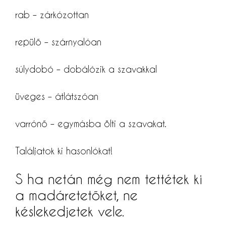
rab – zárkózottan
repülő – szárnyalóan
súlydobó – dobálózik a szavakkal
üveges – átlátszóan
varrónő – egymásba ölti a szavakat.
Találjatok ki hasonlókat!
S ha netán még nem tettétek ki
a madáretetőket, ne
késlekedjetek vele.