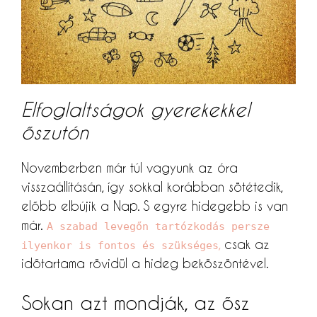
Elfoglaltságok gyerekekkel
őszutón
Novemberben már túl vagyunk az óra
visszaállításán, így sokkal korábban sötétedik,
előbb elbújik a Nap. S egyre hidegebb is van
már.
A szabad levegőn tartózkodás persze
,
csak az
ilyenkor is fontos és szükséges
időtartama rövidül a hideg beköszöntével.
Sokan azt mondják, az ősz