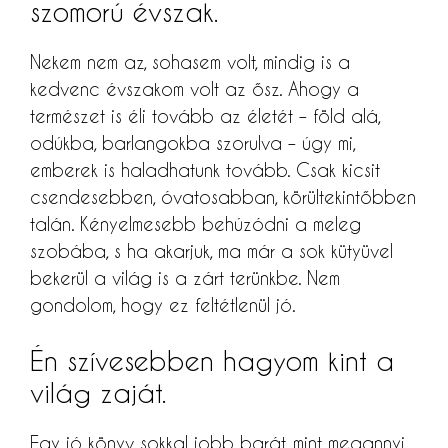
szomorú évszak.
Nekem nem az, sohasem volt, mindig is a
kedvenc évszakom volt az ősz. Ahogy a
természet is éli tovább az életét – föld alá,
odúkba, barlangokba szorulva – úgy mi,
emberek is haladhatunk tovább. Csak kicsit
csendesebben, óvatosabban, körültekintőbben
talán. Kényelmesebb behúzódni a meleg
szobába, s ha akarjuk, ma már a sok kütyüvel
bekerül a világ is a zárt terünkbe. Nem
gondolom, hogy ez feltétlenül jó.
Én szívesebben hagyom kint a
világ zaját.
Egy jó könyv sokkal jobb barát, mint megannyi