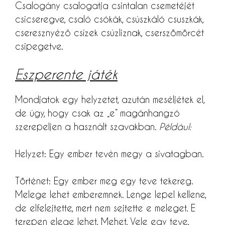
Csalogány csalogatja csintalan csemetéjét
csicseregve, csaló csókák, csúszkáló csuszkák,
cseresznyéző csízek csúzliznak, cserszömörcét
csipegetve.
Eszperente játék
Mondjatok egy helyzetet, azután meséljétek el,
de úgy, hogy csak az „e” magánhangzó
szerepeljen a használt szavakban.
Például:
Helyzet: Egy ember tevén megy a sivatagban.
Történet: Egy ember meg egy teve tekereg.
Melege lehet emberemnek. Lenge lepel kellene,
de elfelejtette, mert nem sejtette e meleget. E
terepen elege lehet. Mehet. Vele egy teve.