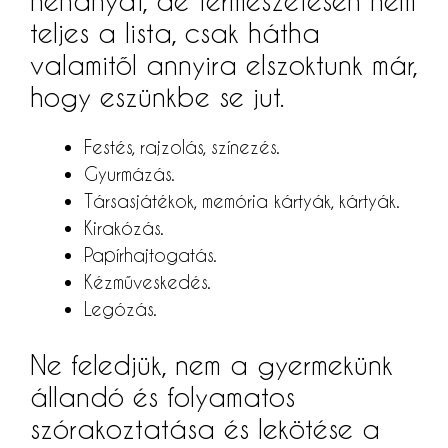
néhányat, de természetesen nem
teljes a lista, csak hátha
valamitől annyira elszoktunk már,
hogy eszünkbe se jut.
Festés, rajzolás, színezés.
Gyurmázás.
Társasjátékok, memória kártyák, kártyák.
Kirakózás.
Papírhajtogatás.
Kézműveskedés.
Legózás.
Ne feledjük, nem a gyermekünk
állandó és folyamatos
szórakoztatása és lekötése a