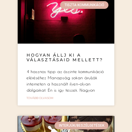
TISZTA KOMMUNIKÁCIÓ
HOGYAN ÁLLJ KI A
VÁLASZTÁSAID MELLETT?
4 hasznos tipp az őszinte kommunikáció
eléréséhez Manapság sokan árulják
interneten a használt ilyen-olyan
dolgaikat. Én is így teszek. Nagyon
TOVÁBB OLVASOM
INTERJÚK/BESZÉLGETÉSEK