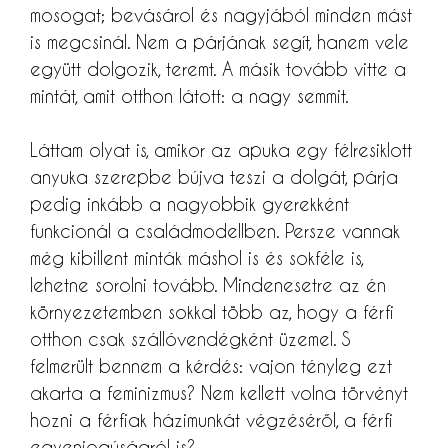
mosogat; bevásárol és nagyjából minden mást
is megcsinál. Nem a párjának segít, hanem vele
együtt dolgozik, teremt. A másik tovább vitte a
mintát, amit otthon látott: a nagy semmit.
Láttam olyat is, amikor az apuka egy félresiklott
anyuka szerepbe bújva teszi a dolgát, párja
pedig inkább a nagyobbik gyerekként
funkcionál a családmodellben. Persze vannak
még kibillent minták máshol is és sokféle is,
lehetne sorolni tovább. Mindenesetre az én
környezetemben sokkal több az, hogy a férfi
otthon csak szállóvendégként üzemel. S
felmerült bennem a kérdés: vajon tényleg ezt
akarta a feminizmus? Nem kellett volna törvényt
hozni a férfiak házimunkát végzéséről, a férfi
egyenjogúságról is?