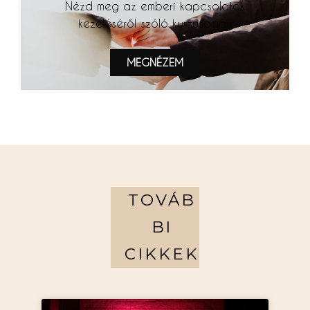
Nézd meg az emberi kapcsolatok
kezeléséről szóló kurzusomat!
MEGNÉZEM
TOVÁB
BI
CIKKEK