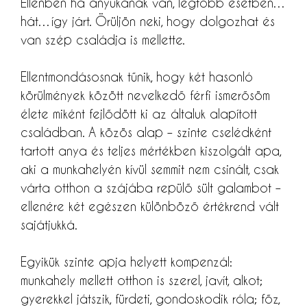
Ellenben ha anyukának van, legtöbb esetben…
hát…így járt. Örüljön neki, hogy dolgozhat és
van szép családja is mellette.
Ellentmondásosnak tűnik, hogy két hasonló
körülmények között nevelkedő férfi ismerősöm
élete miként fejlődött ki az általuk alapított
családban. A közös alap – szinte cselédként
tartott anya és teljes mértékben kiszolgált apa,
aki a munkahelyén kívül semmit nem csinált, csak
várta otthon a szájába repülő sült galambot –
ellenére két egészen különböző értékrend vált
sajátjukká.
Egyikük szinte apja helyett kompenzál:
munkahely mellett otthon is szerel, javít, alkot;
gyerekkel játszik, fürdeti, gondoskodik róla; főz,