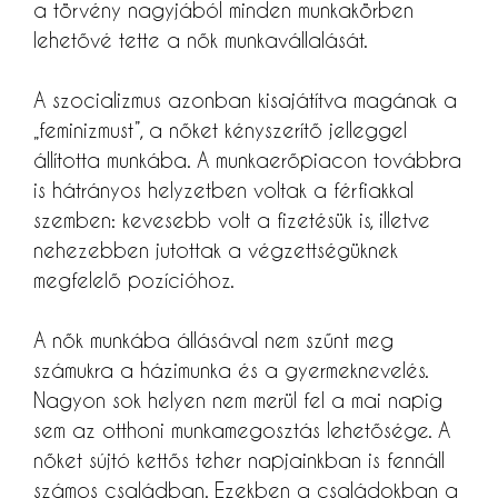
a törvény nagyjából minden munkakörben
lehetővé tette a nők munkavállalását.
A szocializmus azonban kisajátítva magának a
„feminizmust”, a nőket kényszerítő jelleggel
állította munkába. A munkaerőpiacon továbbra
is hátrányos helyzetben voltak a férfiakkal
szemben: kevesebb volt a fizetésük is, illetve
nehezebben jutottak a végzettségüknek
megfelelő pozícióhoz.
A nők munkába állásával nem szűnt meg
számukra a házimunka és a gyermeknevelés.
Nagyon sok helyen nem merül fel a mai napig
sem az otthoni munkamegosztás lehetősége. A
nőket sújtó kettős teher napjainkban is fennáll
számos családban. Ezekben a családokban a