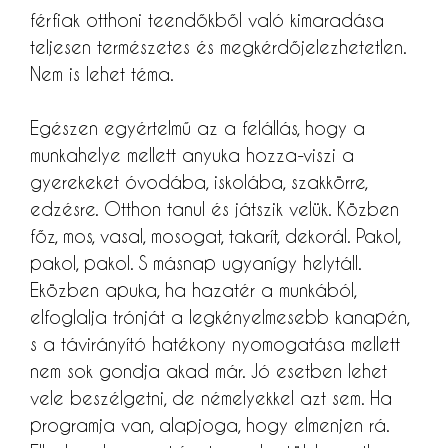
férfiak otthoni teendőkből való kimaradása
teljesen természetes és megkérdőjelezhetetlen.
Nem is lehet téma.
Egészen egyértelmű az a felállás, hogy a
munkahelye mellett anyuka hozza-viszi a
gyerekeket óvodába, iskolába, szakkörre,
edzésre. Otthon tanul és játszik velük. Közben
főz, mos, vasal, mosogat, takarít, dekorál. Pakol,
pakol, pakol. S másnap ugyanígy helytáll.
Eközben apuka, ha hazatér a munkából,
elfoglalja trónját a legkényelmesebb kanapén,
s a távirányító hatékony nyomogatása mellett
nem sok gondja akad már. Jó esetben lehet
vele beszélgetni, de némelyekkel azt sem. Ha
programja van, alapjoga, hogy elmenjen rá.