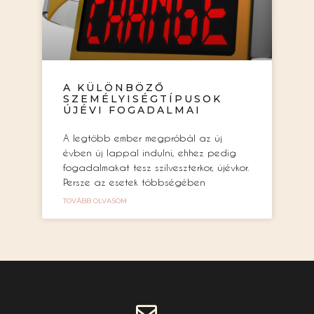
A KÜLÖNBÖZŐ
SZEMÉLYISÉGTÍPUSOK
ÚJÉVI FOGADALMAI
A legtöbb ember megpróbál az új
évben új lappal indulni, ehhez pedig
fogadalmakat tesz szilveszterkor, újévkor.
Persze az esetek többségében
TOVÁBB OLVASOM