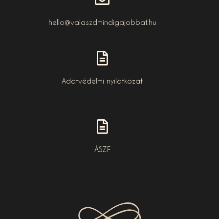
hello@valaszdmindigajobbat.hu
Adatvédelmi nyilatkozat
ÁSZF