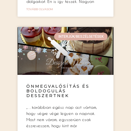
dolgaikat. Én is így teszek. Nagyon
TOVÁBB OLVASOM
INTERJÚK/BESZÉLGETÉSEK
ÖNMEGVALÓSÍTÁS ÉS
BOLDOGULÁS
DESSZERTNEK
„…korábban egész nap azt vártam,
hogy végre vége legyen a napnak.
Most nem várom, egyszerűen csak
észreveszem, hogy kint már