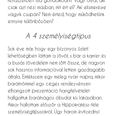
rendszerben tud gondolkodni? Vagy olyat, aki
csak azt nézi másban, mit ért el? Aki elismerésre
vágyik csupán? Nem érted, hogy működhetünk
ennyire különbözően?
A 4 személyiségtípus
Sok éve már, hogy egy bizonyos üzleti
lehetőségben láttam a jövőt, s bár a karrier és
a busás jövedelem nem jött össze, de nagyon
sok hasznos információval lettem gazdagabb
általa. Emlékszem egy meleg nyári napra, mikor
barátnőmmel egy céges rendezvényen
elhangzott prezentáció hangfelvételét
hallgattuk barátságos óbudai kis lakásában.
Akkor hallottam először a Hippokratész-féle
személyiségtípusokról. Úgy három évtizednyi