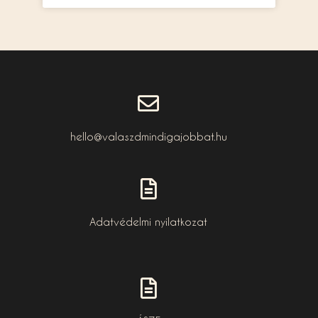
hello@valaszdmindigajobbat.hu
Adatvédelmi nyilatkozat