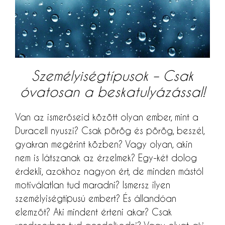
Személyiségtípusok – Csak
óvatosan a beskatulyázással!
Van az ismerőseid között olyan ember, mint a
Duracell nyuszi? Csak pörög és pörög, beszél,
gyakran megérint közben? Vagy olyan, akin
nem is látszanak az érzelmek? Egy-két dolog
érdekli, azokhoz nagyon ért, de minden mástól
motiválatlan tud maradni? Ismersz ilyen
személyiségtípusú embert? És állandóan
elemzőt? Aki mindent érteni akar? Csak