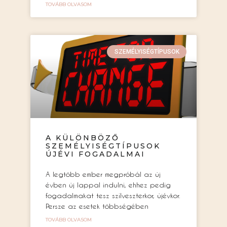
TOVÁBB OLVASOM
SZEMÉLYISÉGTÍPUSOK
A KÜLÖNBÖZŐ
SZEMÉLYISÉGTÍPUSOK
ÚJÉVI FOGADALMAI
A legtöbb ember megpróbál az új
évben új lappal indulni, ehhez pedig
fogadalmakat tesz szilveszterkor, újévkor.
Persze az esetek többségében
TOVÁBB OLVASOM