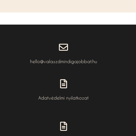
hello@valaszdmindigajobbat.hu
Adatvédelmi nyilatkozat