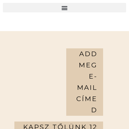
ADD
MEG
E-
MAIL
CÍME
D
KAPSZ TŐLÜNK 12